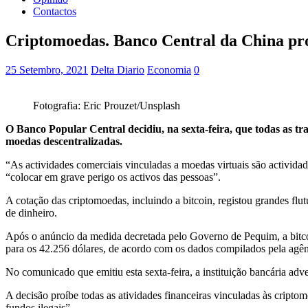
Contactos
Criptomoedas. Banco Central da China pro
25 Setembro, 2021
Delta Diario
Economia
0
Fotografia: Eric Prouzet/Unsplash
O Banco Popular Central decidiu, na sexta-feira, que todas as tr
moedas descentralizadas.
“As actividades comerciais vinculadas a moedas virtuais são activida
“colocar em grave perigo os activos das pessoas”.
A cotação das criptomoedas, incluindo a bitcoin, registou grandes fl
de dinheiro.
Após o anúncio da medida decretada pelo Governo de Pequim, a bitcoi
para os 42.256 dólares, de acordo com os dados compilados pela agê
No comunicado que emitiu esta sexta-feira, a instituição bancária adv
A decisão proíbe todas as atividades financeiras vinculadas às crip
fundos ilegais”.