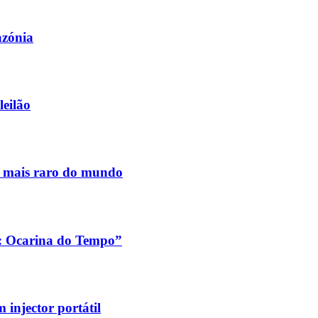
azónia
leilão
s mais raro do mundo
a: Ocarina do Tempo”
injector portátil