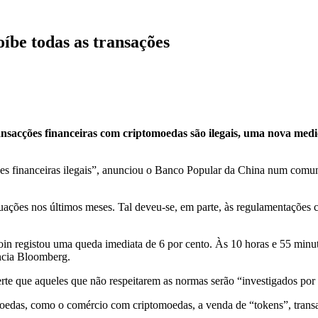
íbe todas as transações
ansacções financeiras com criptomoedas são ilegais, uma nova medi
des financeiras ilegais”, anunciou o Banco Popular da China num comun
utuações nos últimos meses. Tal deveu-se, em parte, às regulamentações 
n registou uma queda imediata de 6 por cento. Às 10 horas e 55 minut
ncia Bloomberg.
erte que aqueles que não respeitarem as normas serão “investigados por 
tomoedas, como o comércio com criptomoedas, a venda de “tokens”, tra