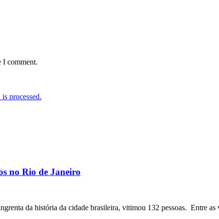
e I comment.
is processed.
os no Rio de Janeiro
angrenta da história da cidade brasileira, vitimou 132 pessoas. Entre as 