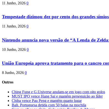
11 Junho, 2026
0
Tempestade dizimou dez por cento dos grandes símio
11 Junho, 2026
0
Nintendo anuncia nova versão de “A Lenda de Zeld
10 Junho, 2026
0
União Europeia aprova tratamento para o cancro com 
8 Junho, 2026
0
Outros
Ching Fung e G.Universe anulam-se em jogo com oito golos
MUST IPO vence Hang Sai e mantém perseguição ao líder
Chiba vence Pau Peng e mantém quarto lugar
Bali. Portuguesa detida com 50 balas na mochila