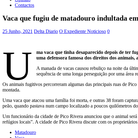
Contactos
Vaca que fugiu de matadouro indultada em
25 Junho, 2021
Delta Diario
O Expediente Noticioso
0
U
ma vaca que tinha desaparecido depois de ter fu
uma defensora famosa dos direitos dos animais,
A manada de vacas causou rebuliço na noite da última
sequência de uma longa perseguição por uma área re
Os animais fugitivos percorreram algumas das principais ruas de Pico
montada.
Uma vaca que atacou uma família foi morta, e outras 38 foram captura
peão, quando pastava num campo localizado a poucos quilómetros do 
Um funcionário da cidade de Pico Rivera anunciou que o animal será s
refúgios locais”. A cidade de Pico Rivera discute com os proprietário
Matadouro
Vaca