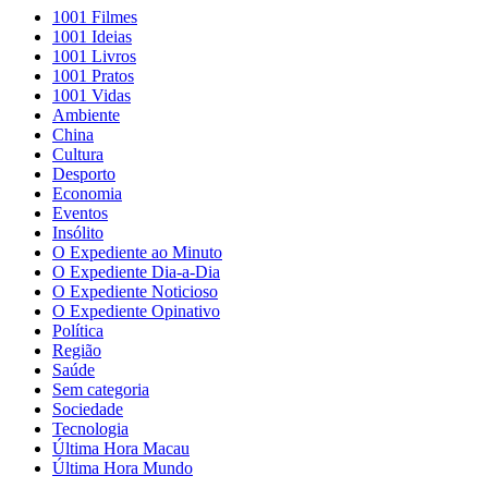
1001 Filmes
1001 Ideias
1001 Livros
1001 Pratos
1001 Vidas
Ambiente
China
Cultura
Desporto
Economia
Eventos
Insólito
O Expediente ao Minuto
O Expediente Dia-a-Dia
O Expediente Noticioso
O Expediente Opinativo
Política
Região
Saúde
Sem categoria
Sociedade
Tecnologia
Última Hora Macau
Última Hora Mundo