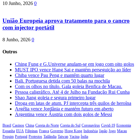
10 Junho, 2026
0
União Europeia aprova tratamento para o cancro
com injector portátil
8 Junho, 2026
0
Outros
Ching Fung e G.Universe anulam-se em jogo com oito golos
MUST IPO vence Hang Sai e mantém perseguição ao líder
Chiba vence Pau Peng e mantém quarto lugar
Bali. Portuguesa detida com 50 balas na mochila
Com os olhos no título. Gala goleia Benfica de Macau.
Pessoa caligráfico. Até 4 de Julho na Fundação Rui Cunha
Shao Jiang goleia e segura primeiro lugar
Droga em latas de atum. PJ intercepta três quilos de heroína
Argélia vence Jordânia e mantém futuro em aberto
Argentina vence Áustria com dois golos de Messi
Brasil
Casinos
China
Coreia do Norte
Coreia do Sul
Coronavírus
Covid-19
Economia
Espanha
EUA
Filipinas
França
Governo
Hong Kong
Indonésia
Japão
Jogo
Macau
Pequim
Portugal
Protestos
Tailândia
Taiwan
Vacina
Índia