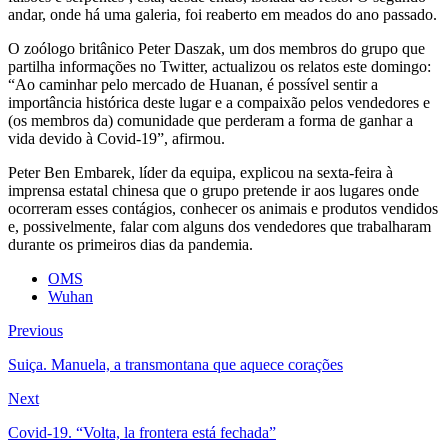
andar, onde há uma galeria, foi reaberto em meados do ano passado.
O zoólogo britânico Peter Daszak, um dos membros do grupo que
partilha informações no Twitter, actualizou os relatos este domingo:
“Ao caminhar pelo mercado de Huanan, é possível sentir a
importância histórica deste lugar e a compaixão pelos vendedores e
(os membros da) comunidade que perderam a forma de ganhar a
vida devido à Covid-19”, afirmou.
Peter Ben Embarek, líder da equipa, explicou na sexta-feira à
imprensa estatal chinesa que o grupo pretende ir aos lugares onde
ocorreram esses contágios, conhecer os animais e produtos vendidos
e, possivelmente, falar com alguns dos vendedores que trabalharam
durante os primeiros dias da pandemia.
OMS
Wuhan
Previous
Suiça. Manuela, a transmontana que aquece corações
Next
Covid-19. “Volta, la frontera está fechada”