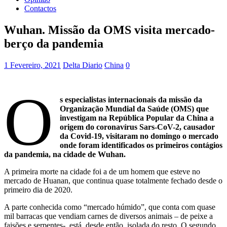
Contactos
Wuhan. Missão da OMS visita mercado-
berço da pandemia
1 Fevereiro, 2021
Delta Diario
China
0
O
s especialistas internacionais da missão da
Organização Mundial da Saúde (OMS) que
investigam na República Popular da China a
origem do coronavírus Sars-CoV-2, causador
da Covid-19, visitaram no domingo o mercado
onde foram identificados os primeiros contágios
da pandemia, na cidade de Wuhan.
A primeira morte na cidade foi a de um homem que esteve no
mercado de Huanan, que continua quase totalmente fechado desde o
primeiro dia de 2020.
A parte conhecida como “mercado húmido”, que conta com quase
mil barracas que vendiam carnes de diversos animais – de peixe a
faisões e serpentes-, está, desde então, isolada do resto. O segundo