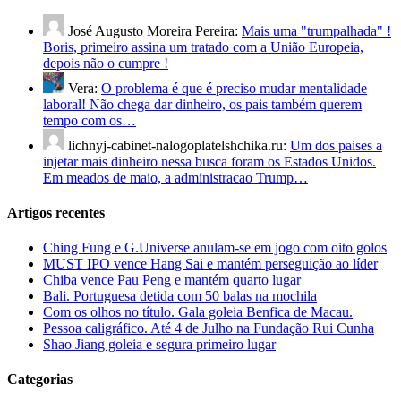
José Augusto Moreira Pereira:
Mais uma "trumpalhada" !
Boris, primeiro assina um tratado com a União Europeia,
depois não o cumpre !
Vera:
O problema é que é preciso mudar mentalidade
laboral! Não chega dar dinheiro, os pais também querem
tempo com os…
lichnyj-cabinet-nalogoplatelshchika.ru:
Um dos paises a
injetar mais dinheiro nessa busca foram os Estados Unidos.
Em meados de maio, a administracao Trump…
Artigos recentes
Ching Fung e G.Universe anulam-se em jogo com oito golos
MUST IPO vence Hang Sai e mantém perseguição ao líder
Chiba vence Pau Peng e mantém quarto lugar
Bali. Portuguesa detida com 50 balas na mochila
Com os olhos no título. Gala goleia Benfica de Macau.
Pessoa caligráfico. Até 4 de Julho na Fundação Rui Cunha
Shao Jiang goleia e segura primeiro lugar
Categorias