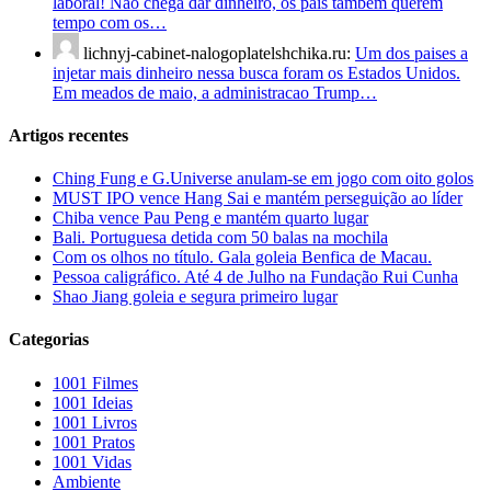
laboral! Não chega dar dinheiro, os pais também querem
tempo com os…
lichnyj-cabinet-nalogoplatelshchika.ru:
Um dos paises a
injetar mais dinheiro nessa busca foram os Estados Unidos.
Em meados de maio, a administracao Trump…
Artigos recentes
Ching Fung e G.Universe anulam-se em jogo com oito golos
MUST IPO vence Hang Sai e mantém perseguição ao líder
Chiba vence Pau Peng e mantém quarto lugar
Bali. Portuguesa detida com 50 balas na mochila
Com os olhos no título. Gala goleia Benfica de Macau.
Pessoa caligráfico. Até 4 de Julho na Fundação Rui Cunha
Shao Jiang goleia e segura primeiro lugar
Categorias
1001 Filmes
1001 Ideias
1001 Livros
1001 Pratos
1001 Vidas
Ambiente