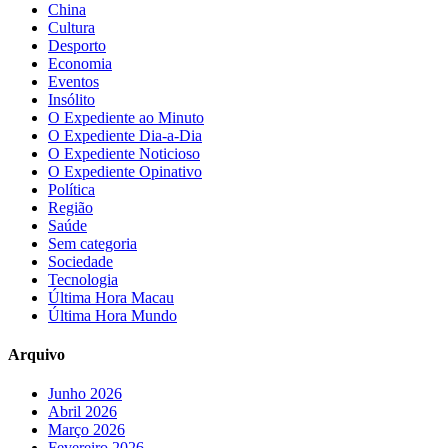
China
Cultura
Desporto
Economia
Eventos
Insólito
O Expediente ao Minuto
O Expediente Dia-a-Dia
O Expediente Noticioso
O Expediente Opinativo
Política
Região
Saúde
Sem categoria
Sociedade
Tecnologia
Última Hora Macau
Última Hora Mundo
Arquivo
Junho 2026
Abril 2026
Março 2026
Fevereiro 2026