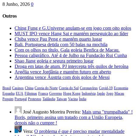
8 Junho, 2026
0
Outros
Ching Fung e G.Universe anulam-se em jogo com oito golos
MUST IPO vence Hang Sai e mantém perseguição ao líder
Chiba vence Pau Peng e mantém quarto lugar
Bali. Portuguesa detida com 50 balas na mochila
Com os olhos no título. Gala goleia Benfica de Macau.
Pessoa caligráfico. Até 4 de Julho na Fundação Rui Cunha
Shao Jiang goleia e segura primeiro lugar
Droga em latas de atum. PJ intercepta três quilos de heroína
Argélia vence Jordânia e mantém futuro em aberto
Argentina vence Áustria com dois golos de Messi
Brasil
Casinos
China
Coreia do Norte
Coreia do Sul
Coronavírus
Covid-19
Economia
Espanha
EUA
Filipinas
França
Governo
Hong Kong
Indonésia
Japão
Jogo
Macau
Pequim
Portugal
Protestos
Tailândia
Taiwan
Vacina
Índia
José Augusto Moreira Pereira:
Mais uma "trumpalhada" !
Boris, primeiro assina um tratado com a União Europeia,
depois não o cumpre !
Vera:
O problema é que é preciso mudar mentalidade