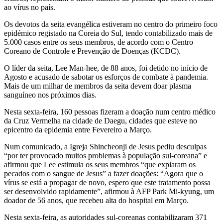
ao vírus no país.
Os devotos da seita evangélica estiveram no centro do primeiro foco
epidémico registado na Coreia do Sul, tendo contabilizado mais de
5.000 casos entre os seus membros, de acordo com o Centro
Coreano de Controle e Prevenção de Doenças (KCDC).
O líder da seita, Lee Man-hee, de 88 anos, foi detido no início de
Agosto e acusado de sabotar os esforços de combate à pandemia.
Mais de um milhar de membros da seita devem doar plasma
sanguíneo nos próximos dias.
Nesta sexta-feira, 160 pessoas fizeram a doação num centro médico
da Cruz Vermelha na cidade de Daegu, cidades que esteve no
epicentro da epidemia entre Fevereiro a Março.
Num comunicado, a Igreja Shincheonji de Jesus pediu desculpas
“por ter provocado muitos problemas à população sul-coreana” e
afirmou que Lee estimula os seus membros “que expiaram os
pecados com o sangue de Jesus” a fazer doações: “Agora que o
vírus se está a propagar de novo, espero que este tratamento possa
ser desenvolvido rapidamente”, afirmou à AFP Park Mi-kyung, um
doador de 56 anos, que recebeu alta do hospital em Março.
Nesta sexta-feira, as autoridades sul-coreanas contabilizaram 371