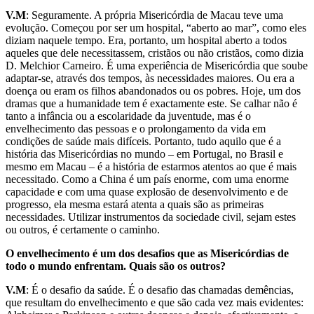
V.M
: Seguramente. A própria Misericórdia de Macau teve uma
evolução. Começou por ser um hospital, “aberto ao mar”, como eles
diziam naquele tempo. Era, portanto, um hospital aberto a todos
aqueles que dele necessitassem, cristãos ou não cristãos, como dizia
D. Melchior Carneiro. É uma experiência de Misericórdia que soube
adaptar-se, através dos tempos, às necessidades maiores. Ou era a
doença ou eram os filhos abandonados ou os pobres. Hoje, um dos
dramas que a humanidade tem é exactamente este. Se calhar não é
tanto a infância ou a escolaridade da juventude, mas é o
envelhecimento das pessoas e o prolongamento da vida em
condições de saúde mais difíceis. Portanto, tudo aquilo que é a
história das Misericórdias no mundo – em Portugal, no Brasil e
mesmo em Macau – é a história de estarmos atentos ao que é mais
necessitado. Como a China é um país enorme, com uma enorme
capacidade e com uma quase explosão de desenvolvimento e de
progresso, ela mesma estará atenta a quais são as primeiras
necessidades. Utilizar instrumentos da sociedade civil, sejam estes
ou outros, é certamente o caminho.
O envelhecimento é um dos desafios que as Misericórdias de
todo o mundo enfrentam. Quais são os outros?
V.M
: É o desafio da saúde. É o desafio das chamadas demências,
que resultam do envelhecimento e que são cada vez mais evidentes: