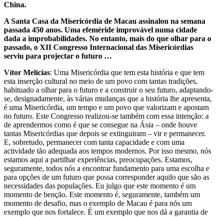
China.
A Santa Casa da Misericórdia de Macau assinalou na semana
passada 450 anos. Uma efeméride improvável numa cidade
dada a improbabilidades. No entanto, mais do que olhar para o
passado, o XII Congresso Internacional das Misericórdias
serviu para projectar o futuro …
Vítor Melícias
: Uma Misericórdia que tem esta história e que tem
esta inserção cultural no meio de um povo com tantas tradições,
habituado a olhar para o futuro e a construir o seu futuro, adaptando-
se, designadamente, às várias mudanças que a história lhe apresenta,
é uma Misericórdia, um tempo e um povo que valorizam e apostam
no futuro. Este Congresso realizou-se também com essa intenção: a
de aprendermos como é que se consegue na Ásia – onde houve
tantas Misericórdias que depois se extinguiram – vir e permanecer.
E, sobretudo, permanecer com tanta capacidade e com uma
actividade tão adequada aos tempos modernos. Por isso mesmo, nós
estamos aqui a partilhar experiências, preocupações. Estamos,
seguramente, todos nós a encontrar fundamento para uma escolha e
para opções de um futuro que possa corresponder aquilo que são as
necessidades das populações. Eu julgo que este momento é um
momento de benção. Este momento é, seguramente, também um
momento de desafio, mas o exemplo de Macau é para nós um
exemplo que nos fortalece. É um exemplo que nos dá a garantia de