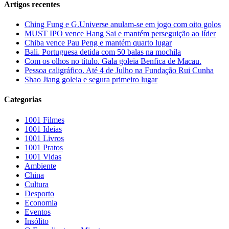
Artigos recentes
Ching Fung e G.Universe anulam-se em jogo com oito golos
MUST IPO vence Hang Sai e mantém perseguição ao líder
Chiba vence Pau Peng e mantém quarto lugar
Bali. Portuguesa detida com 50 balas na mochila
Com os olhos no título. Gala goleia Benfica de Macau.
Pessoa caligráfico. Até 4 de Julho na Fundação Rui Cunha
Shao Jiang goleia e segura primeiro lugar
Categorias
1001 Filmes
1001 Ideias
1001 Livros
1001 Pratos
1001 Vidas
Ambiente
China
Cultura
Desporto
Economia
Eventos
Insólito