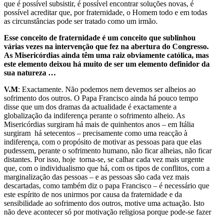
que é possível subsistir, é possível encontrar soluções novas, é
possível acreditar que, por fraternidade, o Homem todo e em todas
as circunstâncias pode ser tratado como um irmão.
Esse conceito de fraternidade é um conceito que sublinhou
várias vezes na intervenção que fez na abertura do Congresso.
As Misericórdias ainda têm uma raiz obviamente católica, mas
este elemento deixou há muito de ser um elemento definidor da
sua natureza …
V.M
: Exactamente. Não podemos nem devemos ser alheios ao
sofrimento dos outros. O Papa Francisco ainda há pouco tempo
disse que um dos dramas da actualidade é exactamente a
globalização da indiferença perante o sofrimento alheio. As
Misericórdias surgiram há mais de quinhentos anos – em Itália
surgiram há setecentos – precisamente como uma reacção à
indiferença, com o propósito de motivar as pessoas para que elas
pudessem, perante o sofrimento humano, não ficar alheias, não ficar
distantes. Por isso, hoje torna-se, se calhar cada vez mais urgente
que, com o individualismo que há, com os tipos de conflitos, com a
marginalização das pessoas – e as pessoas são cada vez mais
descartadas, como também diz o papa Francisco – é necessário que
este espírito de nos unirmos por causa da fraternidade e da
sensibilidade ao sofrimento dos outros, motive uma actuação. Isto
não deve acontecer só por motivação religiosa porque pode-se fazer