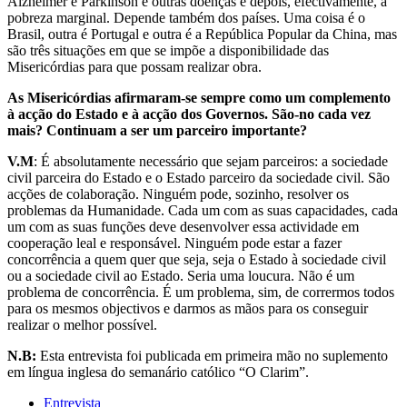
Alzheimer e Parkinson e outras doenças e depois, efectivamente, a
pobreza marginal. Depende também dos países. Uma coisa é o
Brasil, outra é Portugal e outra é a República Popular da China, mas
são três situações em que se impõe a disponibilidade das
Misericórdias para que possam realizar obra.
As Misericórdias afirmaram-se sempre como um complemento
à acção do Estado e à acção dos Governos. São-no cada vez
mais? Continuam a ser um parceiro importante?
V.M
: É absolutamente necessário que sejam parceiros: a sociedade
civil parceira do Estado e o Estado parceiro da sociedade civil. São
acções de colaboração. Ninguém pode, sozinho, resolver os
problemas da Humanidade. Cada um com as suas capacidades, cada
um com as suas funções deve desenvolver essa actividade em
cooperação leal e responsável. Ninguém pode estar a fazer
concorrência a quem quer que seja, seja o Estado à sociedade civil
ou a sociedade civil ao Estado. Seria uma loucura. Não é um
problema de concorrência. É um problema, sim, de corrermos todos
para os mesmos objectivos e darmos as mãos para os conseguir
realizar o melhor possível.
N.B:
Esta entrevista foi publicada em primeira mão no suplemento
em língua inglesa do semanário católico “O Clarim”.
Entrevista