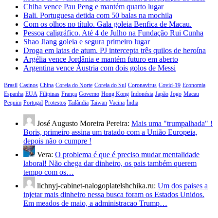
Chiba vence Pau Peng e mantém quarto lugar
Bali. Portuguesa detida com 50 balas na mochila
Com os olhos no título. Gala goleia Benfica de Macau.
Pessoa caligráfico. Até 4 de Julho na Fundação Rui Cunha
Shao Jiang goleia e segura primeiro lugar
Droga em latas de atum. PJ intercepta três quilos de heroína
Argélia vence Jordânia e mantém futuro em aberto
Argentina vence Áustria com dois golos de Messi
Brasil
Casinos
China
Coreia do Norte
Coreia do Sul
Coronavírus
Covid-19
Economia
Espanha
EUA
Filipinas
França
Governo
Hong Kong
Indonésia
Japão
Jogo
Macau
Pequim
Portugal
Protestos
Tailândia
Taiwan
Vacina
Índia
José Augusto Moreira Pereira:
Mais uma "trumpalhada" !
Boris, primeiro assina um tratado com a União Europeia,
depois não o cumpre !
Vera:
O problema é que é preciso mudar mentalidade
laboral! Não chega dar dinheiro, os pais também querem
tempo com os…
lichnyj-cabinet-nalogoplatelshchika.ru:
Um dos paises a
injetar mais dinheiro nessa busca foram os Estados Unidos.
Em meados de maio, a administracao Trump…