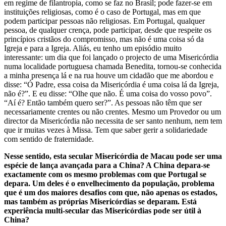
em regime de filantropia, como se faz no Brasil; pode fazer-se em
instituições religiosas, como é o caso de Portugal, mas em que
podem participar pessoas não religiosas. Em Portugal, qualquer
pessoa, de qualquer crença, pode participar, desde que respeite os
princípios cristãos do compromisso, mas não é uma coisa só da
Igreja e para a Igreja. Aliás, eu tenho um episódio muito
interessante: um dia que foi lançado o projecto de uma Misericórdia
numa localidade portuguesa chamada Benedita, tornou-se conhecida
a minha presença lá e na rua houve um cidadão que me abordou e
disse: “Ó Padre, essa coisa da Misericórdia é uma coisa lá da Igreja,
não é?”. E eu disse: “Olhe que não. É uma coisa do vosso povo”.
“Aí é? Então também quero ser?”. As pessoas não têm que ser
necessariamente crentes ou não crentes. Mesmo um Provedor ou um
director da Misericórdia não necessita de ser santo nenhum, nem tem
que ir muitas vezes à Missa. Tem que saber gerir a solidariedade
com sentido de fraternidade.
Nesse sentido, esta secular Misericórdia de Macau pode ser uma
espécie de lança avançada para a China? A China depara-se
exactamente com os mesmo problemas com que Portugal se
depara. Um deles é o envelhecimento da população, problema
que é um dos maiores desafios com que, não apenas os estados,
mas também as próprias Misericórdias se deparam. Está
experiência multi-secular das Misericórdias pode ser útil à
China?