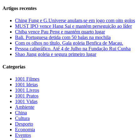
Artigos recentes
Ching Fung e G.Universe anulam-se em jogo com oito golos
MUST IPO vence Hang Sai e mantém perseguição ao líder
Chiba vence Pau Peng e mantém quarto lugar
Bali. Portuguesa detida com 50 balas na mochila
Com os olhos no título. Gala goleia Benfica de Macau.
Pessoa caligráfico. Até 4 de Julho na Fundação Rui Cunha
Shao Jiang goleia e segura primeiro lugar
Categorias
1001 Filmes
1001 Ideias
1001 Livros
1001 Pratos
1001 Vidas
Ambiente
China
Cultura
Desporto
Economia
Eventos