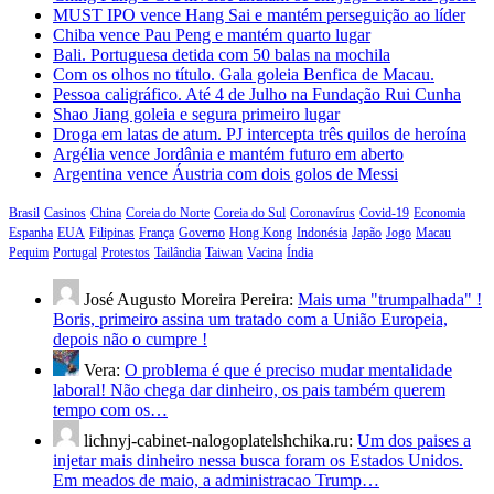
MUST IPO vence Hang Sai e mantém perseguição ao líder
Chiba vence Pau Peng e mantém quarto lugar
Bali. Portuguesa detida com 50 balas na mochila
Com os olhos no título. Gala goleia Benfica de Macau.
Pessoa caligráfico. Até 4 de Julho na Fundação Rui Cunha
Shao Jiang goleia e segura primeiro lugar
Droga em latas de atum. PJ intercepta três quilos de heroína
Argélia vence Jordânia e mantém futuro em aberto
Argentina vence Áustria com dois golos de Messi
Brasil
Casinos
China
Coreia do Norte
Coreia do Sul
Coronavírus
Covid-19
Economia
Espanha
EUA
Filipinas
França
Governo
Hong Kong
Indonésia
Japão
Jogo
Macau
Pequim
Portugal
Protestos
Tailândia
Taiwan
Vacina
Índia
José Augusto Moreira Pereira:
Mais uma "trumpalhada" !
Boris, primeiro assina um tratado com a União Europeia,
depois não o cumpre !
Vera:
O problema é que é preciso mudar mentalidade
laboral! Não chega dar dinheiro, os pais também querem
tempo com os…
lichnyj-cabinet-nalogoplatelshchika.ru:
Um dos paises a
injetar mais dinheiro nessa busca foram os Estados Unidos.
Em meados de maio, a administracao Trump…