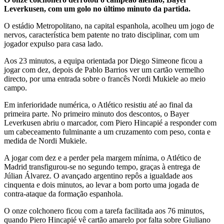
Leverkusen, com um golo no último minuto da partida.
O estádio Metropolitano, na capital espanhola, acolheu um jogo de
nervos, característica bem patente no trato disciplinar, com um
jogador expulso para casa lado.
Aos 23 minutos, a equipa orientada por Diego Simeone ficou a
jogar com dez, depois de Pablo Barrios ver um cartão vermelho
directo, por uma entrada sobre o francês Nordi Mukiele ao meio
campo.
Em inferioridade numérica, o Atlético resistiu até ao final da
primeira parte. No primeiro minuto dos descontos, o Bayer
Leverkusen abriu o marcador, com Piero Hincapié a responder com
um cabeceamento fulminante a um cruzamento com peso, conta e
medida de Nordi Mukiele.
A jogar com dez e a perder pela margem mínima, o Atlético de
Madrid transfigurou-se no segundo tempo, graças à entrega de
Júlian Álvarez. O avançado argentino repôs a igualdade aos
cinquenta e dois minutos, ao levar a bom porto uma jogada de
contra-ataque da formação espanhola.
O onze colchonero ficou com a tarefa facilitada aos 76 minutos,
quando Piero Hincapié vê cartão amarelo por falta sobre Giuliano