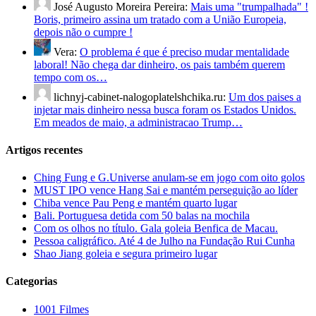
José Augusto Moreira Pereira:
Mais uma "trumpalhada" !
Boris, primeiro assina um tratado com a União Europeia,
depois não o cumpre !
Vera:
O problema é que é preciso mudar mentalidade
laboral! Não chega dar dinheiro, os pais também querem
tempo com os…
lichnyj-cabinet-nalogoplatelshchika.ru:
Um dos paises a
injetar mais dinheiro nessa busca foram os Estados Unidos.
Em meados de maio, a administracao Trump…
Artigos recentes
Ching Fung e G.Universe anulam-se em jogo com oito golos
MUST IPO vence Hang Sai e mantém perseguição ao líder
Chiba vence Pau Peng e mantém quarto lugar
Bali. Portuguesa detida com 50 balas na mochila
Com os olhos no título. Gala goleia Benfica de Macau.
Pessoa caligráfico. Até 4 de Julho na Fundação Rui Cunha
Shao Jiang goleia e segura primeiro lugar
Categorias
1001 Filmes