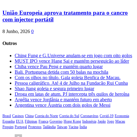
União Europeia aprova tratamento para o cancro
com injector portátil
8 Junho, 2026
0
Outros
Ching Fung e G.Universe anulam-se em jogo com oito golos
MUST IPO vence Hang Sai e mantém perseguição ao líder
Chiba vence Pau Peng e mantém quarto lugar
Bali. Portuguesa detida com 50 balas na mochila
Com os olhos no título. Gala goleia Benfica de Macau.
Pessoa caligráfico. Até 4 de Julho na Fundação Rui Cunha
Shao Jiang goleia e segura primeiro lugar
Droga em latas de atum. PJ intercepta três quilos de heroína
Argélia vence Jordânia e mantém futuro em aberto
Argentina vence Áustria com dois golos de Messi
Brasil
Casinos
China
Coreia do Norte
Coreia do Sul
Coronavírus
Covid-19
Economia
Espanha
EUA
Filipinas
França
Governo
Hong Kong
Indonésia
Japão
Jogo
Macau
Pequim
Portugal
Protestos
Tailândia
Taiwan
Vacina
Índia