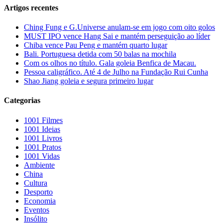
Artigos recentes
Ching Fung e G.Universe anulam-se em jogo com oito golos
MUST IPO vence Hang Sai e mantém perseguição ao líder
Chiba vence Pau Peng e mantém quarto lugar
Bali. Portuguesa detida com 50 balas na mochila
Com os olhos no título. Gala goleia Benfica de Macau.
Pessoa caligráfico. Até 4 de Julho na Fundação Rui Cunha
Shao Jiang goleia e segura primeiro lugar
Categorias
1001 Filmes
1001 Ideias
1001 Livros
1001 Pratos
1001 Vidas
Ambiente
China
Cultura
Desporto
Economia
Eventos
Insólito