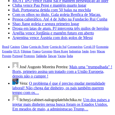
MUST IPO vence Hang Sai e mantém perseguição ao líder
Chiba vence Pau Peng e mantém quarto lugar
Bali. Portuguesa detida com 50 balas na mochila
Com os olhos no título. Gala goleia Benfica de Macau.
Pessoa caligráfico. Até 4 de Julho na Fundação Rui Cunha
Shao Jiang goleia e segura primeiro lugar
Droga em latas de atum. PJ intercepta três quilos de heroína
Argélia vence Jordânia e mantém futuro em aberto
Argentina vence Áustria com dois golos de Messi
Brasil
Casinos
China
Coreia do Norte
Coreia do Sul
Coronavírus
Covid-19
Economia
Espanha
EUA
Filipinas
França
Governo
Hong Kong
Indonésia
Japão
Jogo
Macau
Pequim
Portugal
Protestos
Tailândia
Taiwan
Vacina
Índia
José Augusto Moreira Pereira:
Mais uma "trumpalhada" !
Boris, primeiro assina um tratado com a União Europeia,
depois não o cumpre !
Vera:
O problema é que é preciso mudar mentalidade
laboral! Não chega dar dinheiro, os pais também querem
tempo com os…
lichnyj-cabinet-nalogoplatelshchika.ru:
Um dos paises a
injetar mais dinheiro nessa busca foram os Estados Unidos.
Em meados de maio, a administracao Trump…