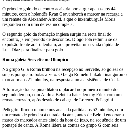
O primeiro golo do encontro acabaria por surgir apenas aos 44
minutos, com o holandês Ryan Gravenberch a marcar na recarga a
um remate de Alexander-Arnold, a que o luxemburguês Moris
respondeu com uma defesa incompleta.
O segundo golo da formação inglesa surgiu na recta final do
encontro, já em período de descontos. Diogo Jota redimiu-se da
expulsão frente ao Tottenham, ao aproveitar uma saída rápida de
Luis Díaz para finalizar para golo.
Roma goleia Servette no Olímpico
No grupo G, a Roma brilhou na recepção ao Servette, ao golear os
suiços por quatro bolas a zero. O belga Romelu Lukaku inaugurou o
marcador aos 21 minutos, na resposta a uma assistência de Celik.
A formação transalpina dilatou o placard no primeiro minuto do
segundo tempo, com Andrea Belotti a bater Jeremy Frick com um
remate cruzado, após desvio de cabeça de Lorenzo Pellegrini.
Pellegrini firmou o nome nos anais da partida aos 52 minutos, com
um remate de primeira à entrada da área, antes de Belotti encerrar a
marca do marcador antes ainda da hora de jogo, na sequência de um
pontapé de canto. A Roma lidera as contas do grupo G com seis