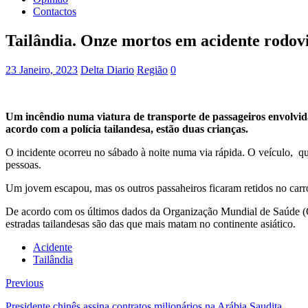
Contactos
Tailândia. Onze mortos em acidente rodov
23 Janeiro, 2023
Delta Diario
Região
0
Um incêndio numa viatura de transporte de passageiros envolvid
acordo com a polícia tailandesa, estão duas crianças.
O incidente ocorreu no sábado à noite numa via rápida. O veículo, q
pessoas.
Um jovem escapou, mas os outros passaheiros ficaram retidos no carro
De acordo com os últimos dados da Organização Mundial de Saúde (OMS
estradas tailandesas são das que mais matam no continente asiático.
Acidente
Tailândia
Previous
Presidente chinês assina contratos milionários na Arábia Saudita