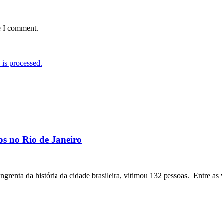
e I comment.
is processed.
os no Rio de Janeiro
angrenta da história da cidade brasileira, vitimou 132 pessoas. Entre as 