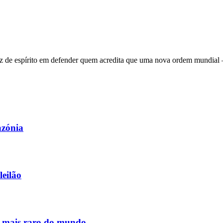
 de espírito em defender quem acredita que uma nova ordem mundial – q
azónia
leilão
s mais raro do mundo