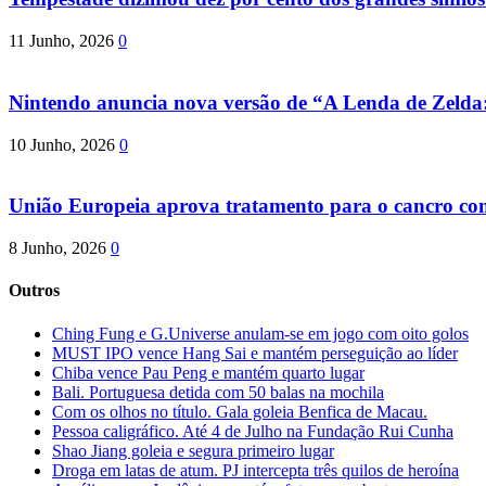
11 Junho, 2026
0
Nintendo anuncia nova versão de “A Lenda de Zeld
10 Junho, 2026
0
União Europeia aprova tratamento para o cancro com 
8 Junho, 2026
0
Outros
Ching Fung e G.Universe anulam-se em jogo com oito golos
MUST IPO vence Hang Sai e mantém perseguição ao líder
Chiba vence Pau Peng e mantém quarto lugar
Bali. Portuguesa detida com 50 balas na mochila
Com os olhos no título. Gala goleia Benfica de Macau.
Pessoa caligráfico. Até 4 de Julho na Fundação Rui Cunha
Shao Jiang goleia e segura primeiro lugar
Droga em latas de atum. PJ intercepta três quilos de heroína