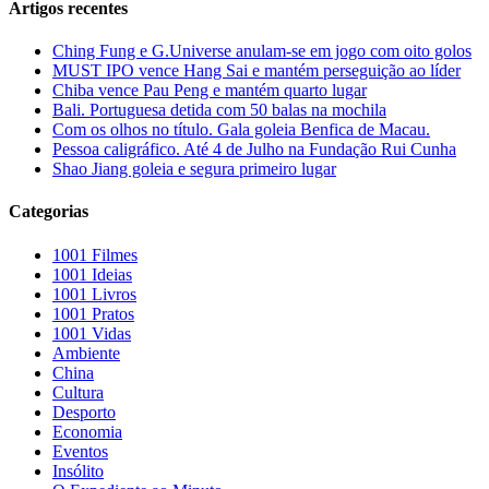
Artigos recentes
Ching Fung e G.Universe anulam-se em jogo com oito golos
MUST IPO vence Hang Sai e mantém perseguição ao líder
Chiba vence Pau Peng e mantém quarto lugar
Bali. Portuguesa detida com 50 balas na mochila
Com os olhos no título. Gala goleia Benfica de Macau.
Pessoa caligráfico. Até 4 de Julho na Fundação Rui Cunha
Shao Jiang goleia e segura primeiro lugar
Categorias
1001 Filmes
1001 Ideias
1001 Livros
1001 Pratos
1001 Vidas
Ambiente
China
Cultura
Desporto
Economia
Eventos
Insólito