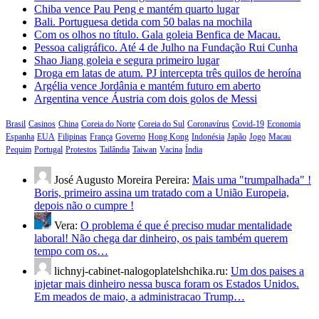
Chiba vence Pau Peng e mantém quarto lugar
Bali. Portuguesa detida com 50 balas na mochila
Com os olhos no título. Gala goleia Benfica de Macau.
Pessoa caligráfico. Até 4 de Julho na Fundação Rui Cunha
Shao Jiang goleia e segura primeiro lugar
Droga em latas de atum. PJ intercepta três quilos de heroína
Argélia vence Jordânia e mantém futuro em aberto
Argentina vence Áustria com dois golos de Messi
Brasil
Casinos
China
Coreia do Norte
Coreia do Sul
Coronavírus
Covid-19
Economia
Espanha
EUA
Filipinas
França
Governo
Hong Kong
Indonésia
Japão
Jogo
Macau
Pequim
Portugal
Protestos
Tailândia
Taiwan
Vacina
Índia
José Augusto Moreira Pereira:
Mais uma "trumpalhada" !
Boris, primeiro assina um tratado com a União Europeia,
depois não o cumpre !
Vera:
O problema é que é preciso mudar mentalidade
laboral! Não chega dar dinheiro, os pais também querem
tempo com os…
lichnyj-cabinet-nalogoplatelshchika.ru:
Um dos paises a
injetar mais dinheiro nessa busca foram os Estados Unidos.
Em meados de maio, a administracao Trump…