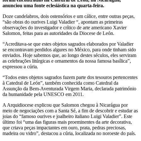
anunciou uma fonte eclesiástica na quarta-feira.
Doze candelabros, dois ostensórios e um cálice, entre outras peças,
“são obras do ourives Luigi Valadier “, apontam as primeiras
observações do investigador e crítico de arte americano Xavier
Salomon, feitas para as autoridades da Diocese de León.
“Acreditava-se que estes objetos sagrados elaborados por Valadier
se encontravam perdidos algures no México, para onde tinham sido
enviados. Hoje sabemos que, ao longo destes séculos, eles serviram
as celebrações litúrgicas e ornamentos da nossa famosa basílica”,
expressou a cúria.
“Todos estes objetos sagrados fazem parte dos tesouros pertencentes
à Catedral de León”, também conhecida como Catedral da
Assunção da Bem-Aventurada Virgem Maria, declarada património
da humanidade pela UNESCO em 2011.
A Arquidiocese explicou que Salomon chegou à Nicarágua por
meio de negociações com a Santa Sé, a fim de descobrir e estudar as
joias do “famoso ourives e joalheiro italiano Luigi Valadier”. Este
último foi “uma das figuras mais proeminentes da arte decorativa,
que criava peças impactantes em ouro, prata, pedras preciosas,
madeira ou vidro”, destacou a cúria, localizada no noroeste do país.