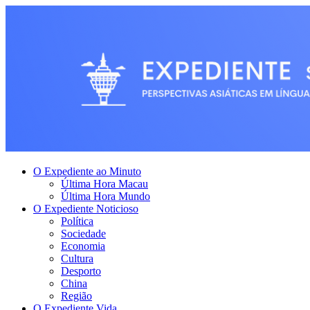
O Expediente ao Minuto
Última Hora Macau
Última Hora Mundo
O Expediente Noticioso
Política
Sociedade
Economia
Cultura
Desporto
China
Região
O Expediente Vida