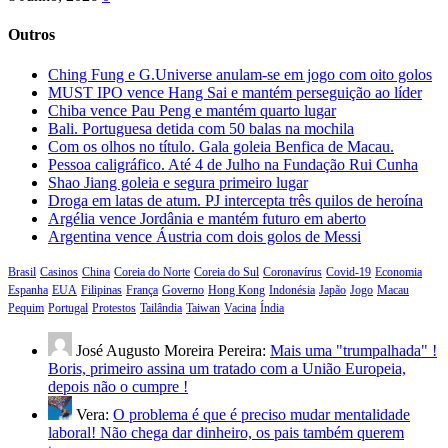
Outros
Ching Fung e G.Universe anulam-se em jogo com oito golos
MUST IPO vence Hang Sai e mantém perseguição ao líder
Chiba vence Pau Peng e mantém quarto lugar
Bali. Portuguesa detida com 50 balas na mochila
Com os olhos no título. Gala goleia Benfica de Macau.
Pessoa caligráfico. Até 4 de Julho na Fundação Rui Cunha
Shao Jiang goleia e segura primeiro lugar
Droga em latas de atum. PJ intercepta três quilos de heroína
Argélia vence Jordânia e mantém futuro em aberto
Argentina vence Áustria com dois golos de Messi
Brasil
Casinos
China
Coreia do Norte
Coreia do Sul
Coronavírus
Covid-19
Economia
Espanha
EUA
Filipinas
França
Governo
Hong Kong
Indonésia
Japão
Jogo
Macau
Pequim
Portugal
Protestos
Tailândia
Taiwan
Vacina
Índia
José Augusto Moreira Pereira:
Mais uma "trumpalhada" !
Boris, primeiro assina um tratado com a União Europeia,
depois não o cumpre !
Vera:
O problema é que é preciso mudar mentalidade
laboral! Não chega dar dinheiro, os pais também querem