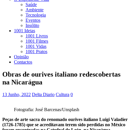
Saúde
Ambiente
Tecnologia
Eventos
Insólito
1001 Ideias
1001 Livros
1001 Filmes
1001 Vidas
1001 Pratos
Opinião
Contactos
Obras de ourives italiano redescobertas
na Nicarágua
13 Junho, 2022
Delta Diario
Cultura
0
Fotografia: José Barcenas/Unsplash
Peças de arte sacra do renomado ourives italiano Luigi Valadier
(1726-1785) que se acreditavam terem sido perdidas no México
foram encontradas na Catedral de León, na Nicarágua,