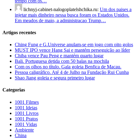
tempo com os…
lichnyj-cabinet-nalogoplatelshchika.ru:
Um dos paises a
injetar mais dinheiro nessa busca foram os Estados Unidos.
Em meados de maio, a administracao Trump…
Artigos recentes
Ching Fung e G.Universe anulam-se em jogo com oito golos
MUST IPO vence Hang Sai e mantém perseguição ao líder
Chiba vence Pau Peng e mantém quarto lugar
Bali. Portuguesa detida com 50 balas na mochila
Com os olhos no título. Gala goleia Benfica de Macau.
Pessoa caligráfico. Até 4 de Julho na Fundação Rui Cunha
Shao Jiang goleia e segura primeiro lugar
Categorias
1001 Filmes
1001 Ideias
1001 Livros
1001 Pratos
1001 Vidas
Ambiente
China