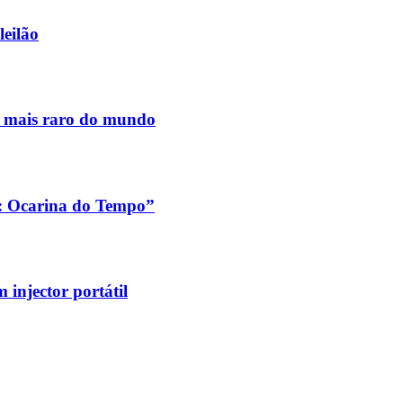
leilão
s mais raro do mundo
a: Ocarina do Tempo”
injector portátil