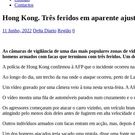
Contactos
Hong Kong. Três feridos em aparente ajust
11 Junho, 2022
Delta Diario
Região
0
As câmaras de vigilância de uma das mais populares zonas de vi
homens armados com facas que terminou com três feridos. Um del
A polícia de Hong Kong confirmou à AFP que o incidente ocorreu na ma
Ao longo do dia, um trecho da rua onde o ataque ocorreu, perto de La
Um vídeo gravado por uma câmera veio à tona nesta sexta-feira. A AF
O vídeo mostra uma fila de automóveis parados num cruzamento e o
Os agressores começaram por atacar o carro vizinho, um veículo bran
atingindo pelo menos dois deles antes de fugirem em alta velocidade 
Outros indivíduos armados com facas entram em acção, mas, depois d
Um dos homens atacados teria sacado uma pistola, disse uma fonte po