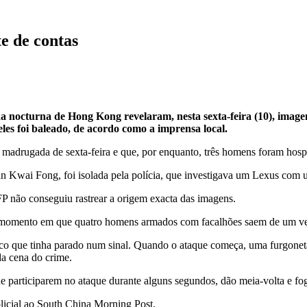
e de contas
da nocturna de Hong Kong revelaram, nesta sexta-feira (10), ima
es foi baleado, de acordo como a imprensa local.
drugada de sexta-feira e que, por enquanto, três homens foram hospita
n Kwai Fong, foi isolada pela polícia, que investigava um Lexus com um
P não conseguiu rastrear a origem exacta das imagens.
 momento em que quatro homens armados com facalhões saem de um veíc
co que tinha parado num sinal. Quando o ataque começa, uma furgoneta 
da cena do crime.
e participarem no ataque durante alguns segundos, dão meia-volta e fo
licial ao South China Morning Post.