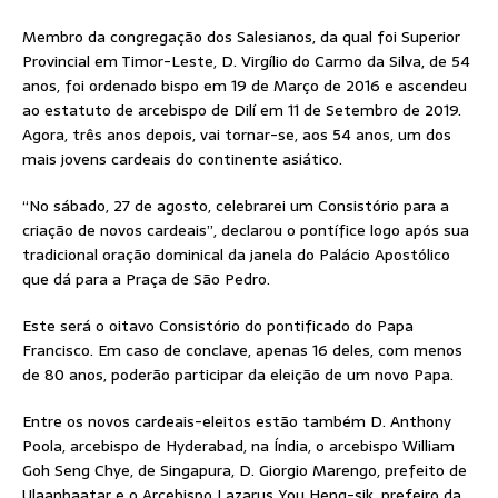
Membro da congregação dos Salesianos, da qual foi Superior
Provincial em Timor-Leste, D. Virgílio do Carmo da Silva, de 54
anos, foi ordenado bispo em 19 de Março de 2016 e ascendeu
ao estatuto de arcebispo de Dilí em 11 de Setembro de 2019.
Agora, três anos depois, vai tornar-se, aos 54 anos, um dos
mais jovens cardeais do continente asiático.
“No sábado, 27 de agosto, celebrarei um Consistório para a
criação de novos cardeais”, declarou o pontífice logo após sua
tradicional oração dominical da janela do Palácio Apostólico
que dá para a Praça de São Pedro.
Este será o oitavo Consistório do pontificado do Papa
Francisco. Em caso de conclave, apenas 16 deles, com menos
de 80 anos, poderão participar da eleição de um novo Papa.
Entre os novos cardeais-eleitos estão também D. Anthony
Poola, arcebispo de Hyderabad, na Índia, o arcebispo William
Goh Seng Chye, de Singapura, D. Giorgio Marengo, prefeito de
Ulaanbaatar e o Arcebispo Lazarus You Heng-sik, prefeiro da