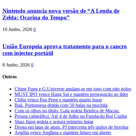
Nintendo anuncia nova versão de “A Lenda de
Zelda: Ocarina do Tempo”
10 Junho, 2026
0
União Europeia aprova tratamento para o cancro
com injector portátil
8 Junho, 2026
0
Outros
Ching Fung e G.Universe anulam-se em jogo com oito golos
MUST IPO vence Hang Sai e mantém perseguição ao líder
Chiba vence Pau Peng e mantém quarto lugar
Bali. Portuguesa detida com 50 balas na mochila
Com os olhos no título. Gala goleia Benfica de Macau.
Pessoa caligráfico. Até 4 de Julho na Fundação Rui Cunha
Shao Jiang goleia e segura primeiro lugar
Droga em latas de atum. PJ intercepta três quilos de heroína
Argélia vence Jordânia e mantém futuro em aberto