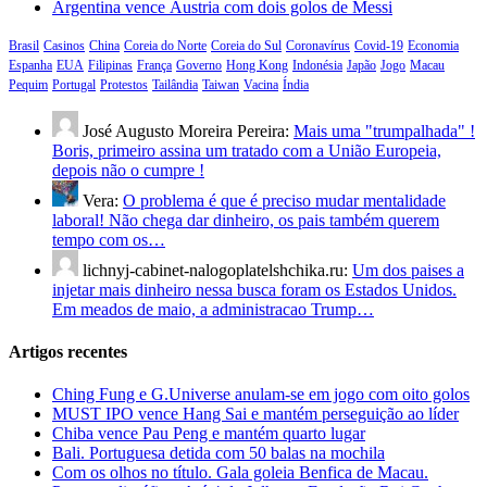
Argentina vence Áustria com dois golos de Messi
Brasil
Casinos
China
Coreia do Norte
Coreia do Sul
Coronavírus
Covid-19
Economia
Espanha
EUA
Filipinas
França
Governo
Hong Kong
Indonésia
Japão
Jogo
Macau
Pequim
Portugal
Protestos
Tailândia
Taiwan
Vacina
Índia
José Augusto Moreira Pereira:
Mais uma "trumpalhada" !
Boris, primeiro assina um tratado com a União Europeia,
depois não o cumpre !
Vera:
O problema é que é preciso mudar mentalidade
laboral! Não chega dar dinheiro, os pais também querem
tempo com os…
lichnyj-cabinet-nalogoplatelshchika.ru:
Um dos paises a
injetar mais dinheiro nessa busca foram os Estados Unidos.
Em meados de maio, a administracao Trump…
Artigos recentes
Ching Fung e G.Universe anulam-se em jogo com oito golos
MUST IPO vence Hang Sai e mantém perseguição ao líder
Chiba vence Pau Peng e mantém quarto lugar
Bali. Portuguesa detida com 50 balas na mochila
Com os olhos no título. Gala goleia Benfica de Macau.