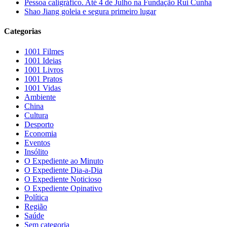
Pessoa caligráfico. Até 4 de Julho na Fundação Rui Cunha
Shao Jiang goleia e segura primeiro lugar
Categorias
1001 Filmes
1001 Ideias
1001 Livros
1001 Pratos
1001 Vidas
Ambiente
China
Cultura
Desporto
Economia
Eventos
Insólito
O Expediente ao Minuto
O Expediente Dia-a-Dia
O Expediente Noticioso
O Expediente Opinativo
Política
Região
Saúde
Sem categoria