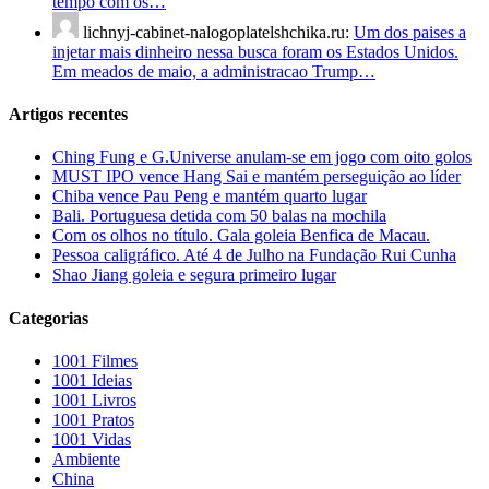
tempo com os…
lichnyj-cabinet-nalogoplatelshchika.ru:
Um dos paises a
injetar mais dinheiro nessa busca foram os Estados Unidos.
Em meados de maio, a administracao Trump…
Artigos recentes
Ching Fung e G.Universe anulam-se em jogo com oito golos
MUST IPO vence Hang Sai e mantém perseguição ao líder
Chiba vence Pau Peng e mantém quarto lugar
Bali. Portuguesa detida com 50 balas na mochila
Com os olhos no título. Gala goleia Benfica de Macau.
Pessoa caligráfico. Até 4 de Julho na Fundação Rui Cunha
Shao Jiang goleia e segura primeiro lugar
Categorias
1001 Filmes
1001 Ideias
1001 Livros
1001 Pratos
1001 Vidas
Ambiente
China