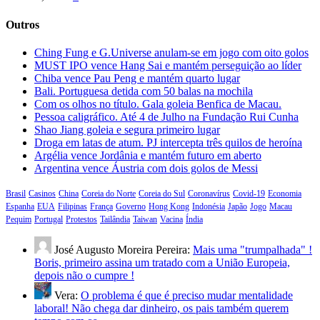
Outros
Ching Fung e G.Universe anulam-se em jogo com oito golos
MUST IPO vence Hang Sai e mantém perseguição ao líder
Chiba vence Pau Peng e mantém quarto lugar
Bali. Portuguesa detida com 50 balas na mochila
Com os olhos no título. Gala goleia Benfica de Macau.
Pessoa caligráfico. Até 4 de Julho na Fundação Rui Cunha
Shao Jiang goleia e segura primeiro lugar
Droga em latas de atum. PJ intercepta três quilos de heroína
Argélia vence Jordânia e mantém futuro em aberto
Argentina vence Áustria com dois golos de Messi
Brasil
Casinos
China
Coreia do Norte
Coreia do Sul
Coronavírus
Covid-19
Economia
Espanha
EUA
Filipinas
França
Governo
Hong Kong
Indonésia
Japão
Jogo
Macau
Pequim
Portugal
Protestos
Tailândia
Taiwan
Vacina
Índia
José Augusto Moreira Pereira:
Mais uma "trumpalhada" !
Boris, primeiro assina um tratado com a União Europeia,
depois não o cumpre !
Vera:
O problema é que é preciso mudar mentalidade
laboral! Não chega dar dinheiro, os pais também querem