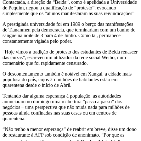
Contactada, a direção da “Beida”, como é apelidada a Universidade
de Pequim, negou a qualificação de “protesto”, evocando
simplesmente que os “alunos manifestaram as suas reivindicações”.
A prestigiada universidade foi em 1989 o berço das manifestações
de Tiananmen pela democracia, que terminariam com um banho de
sangue na noite de 3 para 4 de Junho. Como tal, permanece
constantemente vigiada pelo poder.
“Hoje vimos a tradição de protesto dos estudantes de Beida renascer
das cinzas”, escreveu um utilizador da rede social Weibo, num
comentário que foi rapidamente censurado.
O descontentamento também é notável em Xangai, a cidade mais
populosa do país, cujos 25 milhões de habitantes estão em
quarentena desde o início de Abril.
Tentando dar alguma esperança à população, as autoridades
anunciaram no domingo uma reabertura “passo a passo” dos
negócios – uma perspectiva que não muda nada para milhões de
pessoas ainda confinadas nas suas casas ou em centros de
quarentena.
“Não tenho a menor esperança” de reabrir em breve, disse um dono
de restaurante à AFP sob condição de anonimato. “Por que as
o