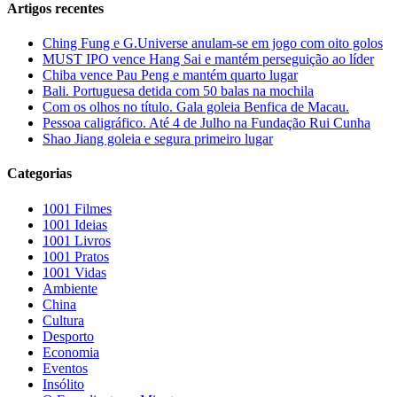
Artigos recentes
Ching Fung e G.Universe anulam-se em jogo com oito golos
MUST IPO vence Hang Sai e mantém perseguição ao líder
Chiba vence Pau Peng e mantém quarto lugar
Bali. Portuguesa detida com 50 balas na mochila
Com os olhos no título. Gala goleia Benfica de Macau.
Pessoa caligráfico. Até 4 de Julho na Fundação Rui Cunha
Shao Jiang goleia e segura primeiro lugar
Categorias
1001 Filmes
1001 Ideias
1001 Livros
1001 Pratos
1001 Vidas
Ambiente
China
Cultura
Desporto
Economia
Eventos
Insólito