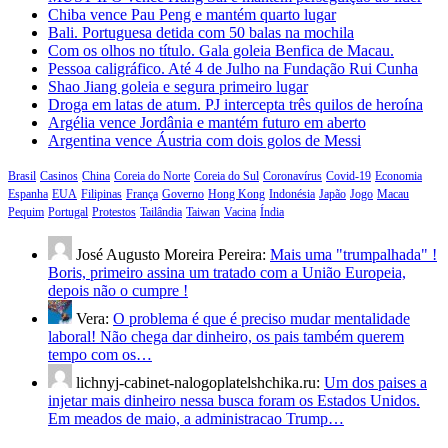
Chiba vence Pau Peng e mantém quarto lugar
Bali. Portuguesa detida com 50 balas na mochila
Com os olhos no título. Gala goleia Benfica de Macau.
Pessoa caligráfico. Até 4 de Julho na Fundação Rui Cunha
Shao Jiang goleia e segura primeiro lugar
Droga em latas de atum. PJ intercepta três quilos de heroína
Argélia vence Jordânia e mantém futuro em aberto
Argentina vence Áustria com dois golos de Messi
Brasil
Casinos
China
Coreia do Norte
Coreia do Sul
Coronavírus
Covid-19
Economia
Espanha
EUA
Filipinas
França
Governo
Hong Kong
Indonésia
Japão
Jogo
Macau
Pequim
Portugal
Protestos
Tailândia
Taiwan
Vacina
Índia
José Augusto Moreira Pereira:
Mais uma "trumpalhada" !
Boris, primeiro assina um tratado com a União Europeia,
depois não o cumpre !
Vera:
O problema é que é preciso mudar mentalidade
laboral! Não chega dar dinheiro, os pais também querem
tempo com os…
lichnyj-cabinet-nalogoplatelshchika.ru:
Um dos paises a
injetar mais dinheiro nessa busca foram os Estados Unidos.
Em meados de maio, a administracao Trump…