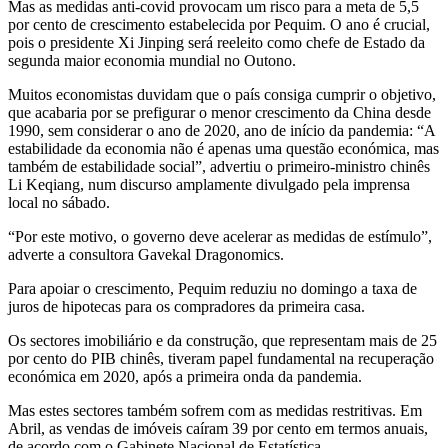
Mas as medidas anti-covid provocam um risco para a meta de 5,5
por cento de crescimento estabelecida por Pequim. O ano é crucial,
pois o presidente Xi Jinping será reeleito como chefe de Estado da
segunda maior economia mundial no Outono.
Muitos economistas duvidam que o país consiga cumprir o objetivo,
que acabaria por se prefigurar o menor crescimento da China desde
1990, sem considerar o ano de 2020, ano de início da pandemia: “A
estabilidade da economia não é apenas uma questão económica, mas
também de estabilidade social”, advertiu o primeiro-ministro chinês
Li Keqiang, num discurso amplamente divulgado pela imprensa
local no sábado.
“Por este motivo, o governo deve acelerar as medidas de estímulo”,
adverte a consultora Gavekal Dragonomics.
Para apoiar o crescimento, Pequim reduziu no domingo a taxa de
juros de hipotecas para os compradores da primeira casa.
Os sectores imobiliário e da construção, que representam mais de 25
por cento do PIB chinês, tiveram papel fundamental na recuperação
económica em 2020, após a primeira onda da pandemia.
Mas estes sectores também sofrem com as medidas restritivas. Em
Abril, as vendas de imóveis caíram 39 por cento em termos anuais,
de acordo com o Gabinete Nacional de Estatística.