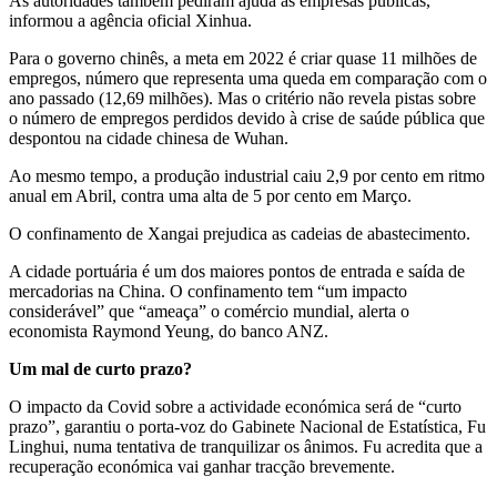
As autoridades também pediram ajuda às empresas públicas,
informou a agência oficial Xinhua.
Para o governo chinês, a meta em 2022 é criar quase 11 milhões de
empregos, número que representa uma queda em comparação com o
ano passado (12,69 milhões). Mas o critério não revela pistas sobre
o número de empregos perdidos devido à crise de saúde pública que
despontou na cidade chinesa de Wuhan.
Ao mesmo tempo, a produção industrial caiu 2,9 por cento em ritmo
anual em Abril, contra uma alta de 5 por cento em Março.
O confinamento de Xangai prejudica as cadeias de abastecimento.
A cidade portuária é um dos maiores pontos de entrada e saída de
mercadorias na China. O confinamento tem “um impacto
considerável” que “ameaça” o comércio mundial, alerta o
economista Raymond Yeung, do banco ANZ.
Um mal de curto prazo?
O impacto da Covid sobre a actividade económica será de “curto
prazo”, garantiu o porta-voz do Gabinete Nacional de Estatística, Fu
Linghui, numa tentativa de tranquilizar os ânimos. Fu acredita que a
recuperação económica vai ganhar tracção brevemente.