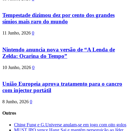
Tempestade dizimou dez por cento dos grandes
símios mais raro do mundo
11 Junho, 2026
0
Nintendo anuncia nova versão de “A Lenda de
Zelda: Ocarina do Tempo”
10 Junho, 2026
0
União Europeia aprova tratamento para o cancro
com injector portátil
8 Junho, 2026
0
Outros
Ching Fung e G.Universe anulam-se em jogo com oito golos
MUST IPO vence Hang Sai e mantém perseguição ao líder