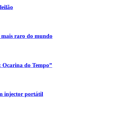
leilão
s mais raro do mundo
a: Ocarina do Tempo”
injector portátil