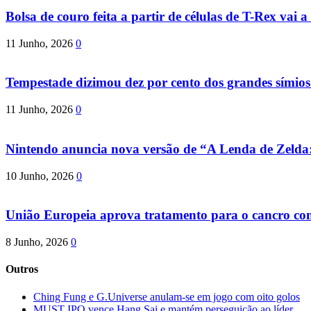
Bolsa de couro feita a partir de células de T-Rex vai a 
11 Junho, 2026
0
Tempestade dizimou dez por cento dos grandes símio
11 Junho, 2026
0
Nintendo anuncia nova versão de “A Lenda de Zeld
10 Junho, 2026
0
União Europeia aprova tratamento para o cancro com 
8 Junho, 2026
0
Outros
Ching Fung e G.Universe anulam-se em jogo com oito golos
MUST IPO vence Hang Sai e mantém perseguição ao líder