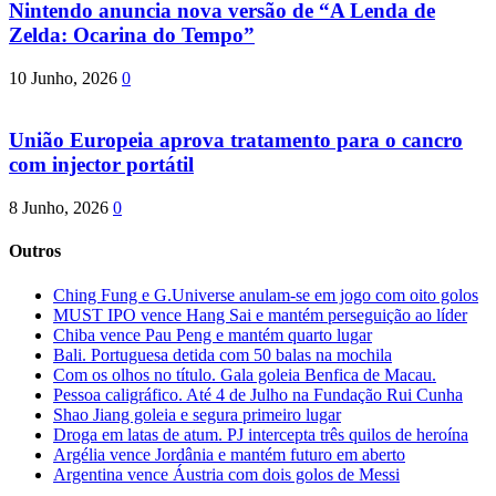
Nintendo anuncia nova versão de “A Lenda de
Zelda: Ocarina do Tempo”
10 Junho, 2026
0
União Europeia aprova tratamento para o cancro
com injector portátil
8 Junho, 2026
0
Outros
Ching Fung e G.Universe anulam-se em jogo com oito golos
MUST IPO vence Hang Sai e mantém perseguição ao líder
Chiba vence Pau Peng e mantém quarto lugar
Bali. Portuguesa detida com 50 balas na mochila
Com os olhos no título. Gala goleia Benfica de Macau.
Pessoa caligráfico. Até 4 de Julho na Fundação Rui Cunha
Shao Jiang goleia e segura primeiro lugar
Droga em latas de atum. PJ intercepta três quilos de heroína
Argélia vence Jordânia e mantém futuro em aberto
Argentina vence Áustria com dois golos de Messi