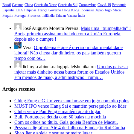
Brasil
Casinos
China
Coreia do Norte
Coreia do Sul
Coronavírus
Covid-19
Economia
Espanha
EUA
Filipinas
França
Governo
Hong Kong
Indonésia
Japão
Jogo
Macau
Pequim
Portugal
Protestos
Tailândia
Taiwan
Vacina
Índia
José Augusto Moreira Pereira:
Mais uma "trumpalhada" !
Boris, primeiro assina um tratado com a União Europeia,
depois não o cumpre !
Vera:
O problema é que é preciso mudar mentalidade
laboral! Não chega dar dinheiro, os pais também querem
tempo com os…
lichnyj-cabinet-nalogoplatelshchika.ru:
Um dos paises a
injetar mais dinheiro nessa busca foram os Estados Unidos.
Em meados de maio, a administracao Trump…
Artigos recentes
Ching Fung e G.Universe anulam-se em jogo com oito golos
MUST IPO vence Hang Sai e mantém perseguição ao líder
Chiba vence Pau Peng e mantém quarto lugar
Bali. Portuguesa detida com 50 balas na mochila
Com os olhos no título. Gala goleia Benfica de Macau.
Pessoa caligráfico. Até 4 de Julho na Fundação Rui Cunha
Shao Jiang goleia e segura primeiro lugar