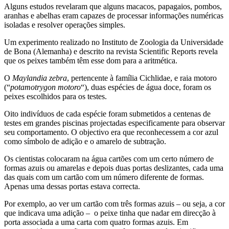
Alguns estudos revelaram que alguns macacos, papagaios, pombos,
aranhas e abelhas eram capazes de processar informações numéricas
isoladas e resolver operações simples.
Um experimento realizado no Instituto de Zoologia da Universidade
de Bona (Alemanha) e descrito na revista Scientific Reports revela
que os peixes também têm esse dom para a aritmética.
O
Maylandia zebra
, pertencente à família Cichlidae, e raia motoro
(“
potamotrygon motoro
“), duas espécies de água doce, foram os
peixes escolhidos para os testes.
Oito indivíduos de cada espécie foram submetidos a centenas de
testes em grandes piscinas projectadas especificamente para observar
seu comportamento. O objectivo era que reconhecessem a cor azul
como símbolo de adição e o amarelo de subtração.
Os cientistas colocaram na água cartões com um certo número de
formas azuis ou amarelas e depois duas portas deslizantes, cada uma
das quais com um cartão com um número diferente de formas.
Apenas uma dessas portas estava correcta.
Por exemplo, ao ver um cartão com três formas azuis – ou seja, a cor
que indicava uma adição – o peixe tinha que nadar em direcção à
porta associada a uma carta com quatro formas azuis. Em