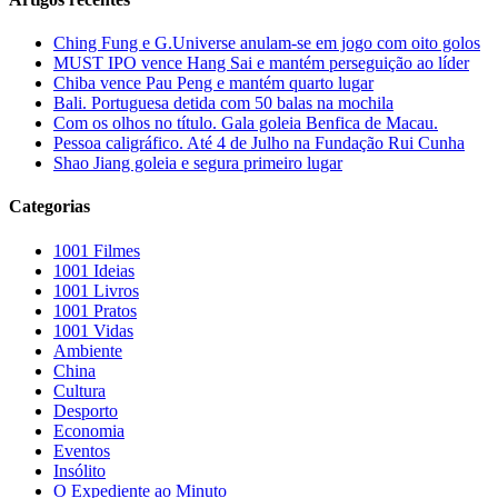
Ching Fung e G.Universe anulam-se em jogo com oito golos
MUST IPO vence Hang Sai e mantém perseguição ao líder
Chiba vence Pau Peng e mantém quarto lugar
Bali. Portuguesa detida com 50 balas na mochila
Com os olhos no título. Gala goleia Benfica de Macau.
Pessoa caligráfico. Até 4 de Julho na Fundação Rui Cunha
Shao Jiang goleia e segura primeiro lugar
Categorias
1001 Filmes
1001 Ideias
1001 Livros
1001 Pratos
1001 Vidas
Ambiente
China
Cultura
Desporto
Economia
Eventos
Insólito
O Expediente ao Minuto