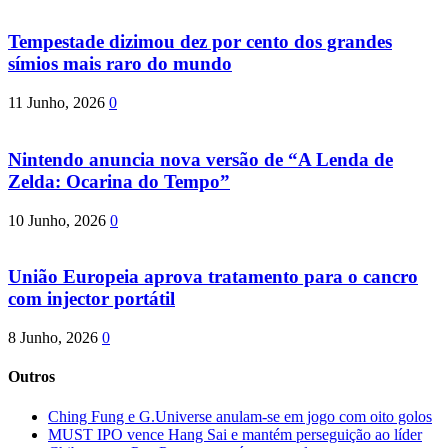
Tempestade dizimou dez por cento dos grandes
símios mais raro do mundo
11 Junho, 2026
0
Nintendo anuncia nova versão de “A Lenda de
Zelda: Ocarina do Tempo”
10 Junho, 2026
0
União Europeia aprova tratamento para o cancro
com injector portátil
8 Junho, 2026
0
Outros
Ching Fung e G.Universe anulam-se em jogo com oito golos
MUST IPO vence Hang Sai e mantém perseguição ao líder