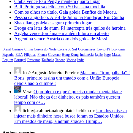
Chiba vence Pau Peng e mantém quarto lugar
Bali. Portuguesa detida com 50 balas na mochila
Com os olhos no título. Gala goleia Benfica de Macau.
Pessoa caligráfico. Até 4 de Julho na Fundação Rui Cunha
Shao Jiang goleia e segura primeiro lugar
Droga em latas de atum. PJ intercepta três quilos de heroína
Argélia vence Jordânia e mantém futuro em aberto
Argentina vence Áustria com dois golos de Messi
Brasil
Casinos
China
Coreia do Norte
Coreia do Sul
Coronavírus
Covid-19
Economia
Espanha
EUA
Filipinas
França
Governo
Hong Kong
Indonésia
Japão
Jogo
Macau
Pequim
Portugal
Protestos
Tailândia
Taiwan
Vacina
Índia
José Augusto Moreira Pereira:
Mais uma "trumpalhada" !
Boris, primeiro assina um tratado com a União Europeia,
depois não o cumpre !
Vera:
O problema é que é preciso mudar mentalidade
laboral! Não chega dar dinheiro, os pais também querem
tempo com os…
lichnyj-cabinet-nalogoplatelshchika.ru:
Um dos paises a
injetar mais dinheiro nessa busca foram os Estados Unidos.
Em meados de maio, a administracao Trump…
Artigos recentes