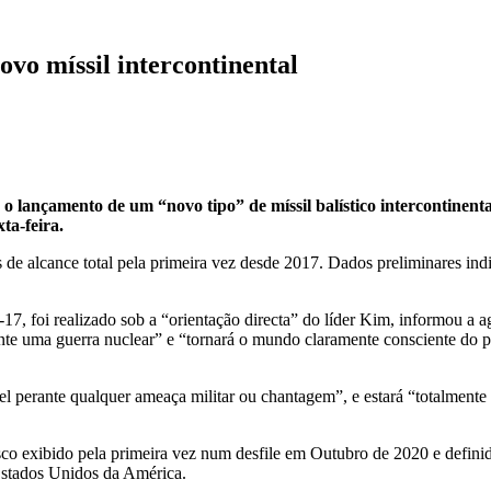
vo míssil intercontinental
 lançamento de um “novo tipo” de míssil balístico intercontinenta
ta-feira.
e alcance total pela primeira vez desde 2017. Dados preliminares indi
ng-17, foi realizado sob a “orientação directa” do líder Kim, informou
e uma guerra nuclear” e “tornará o mundo claramente consciente do po
el perante qualquer ameaça militar ou chantagem”, e estará “totalment
co exibido pela primeira vez num desfile em Outubro de 2020 e definid
 Estados Unidos da América.