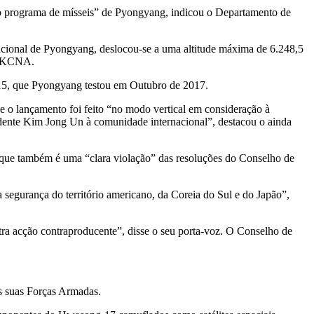
s ao programa de mísseis” de Pyongyang, indicou o Departamento de
rnacional de Pyongyang, deslocou-se a uma altitude máxima de 6.248,5
 a KCNA.
-15, que Pyongyang testou em Outubro de 2017.
 o lançamento foi feito “no modo vertical em consideração à
sidente Kim Jong Un à comunidade internacional”, destacou o ainda
r que também é uma “clara violação” das resoluções do Conselho de
 segurança do território americano, da Coreia do Sul e do Japão”,
a acção contraproducente”, disse o seu porta-voz. O Conselho de
s suas Forças Armadas.