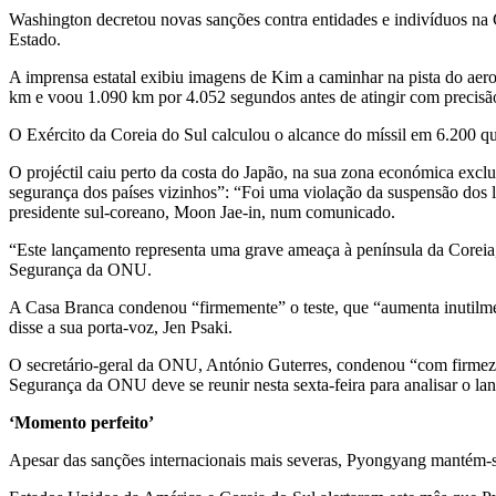
Washington decretou novas sanções contra entidades e indivíduos na 
Estado.
A imprensa estatal exibiu imagens de Kim a caminhar na pista do aero
km e voou 1.090 km por 4.052 segundos antes de atingir com precis
O Exército da Coreia do Sul calculou o alcance do míssil em 6.200 
O projéctil caiu perto da costa do Japão, na sua zona económica exc
segurança dos países vizinhos”: “Foi uma violação da suspensão dos l
presidente sul-coreano, Moon Jae-in, num comunicado.
“Este lançamento representa uma grave ameaça à península da Coreia,
Segurança da ONU.
A Casa Branca condenou “firmemente” o teste, que “aumenta inutilment
disse a sua porta-voz, Jen Psaki.
O secretário-geral da ONU, António Guterres, condenou “com firmeza
Segurança da ONU deve se reunir nesta sexta-feira para analisar o l
‘Momento perfeito’
Apesar das sanções internacionais mais severas, Pyongyang mantém-