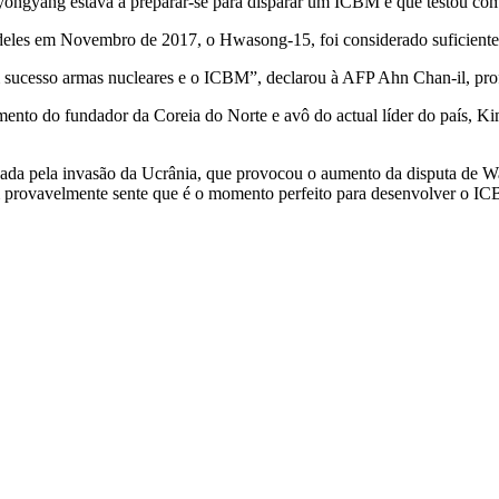
yongyang estava a preparar-se para disparar um ICBM e que testou co
o deles em Novembro de 2017, o Hwasong-15, foi considerado suficientem
sucesso armas nucleares e o ICBM”, declarou à AFP Ahn Chan-il, prof
ento do fundador da Coreia do Norte e avô do actual líder do país, Ki
ocada pela invasão da Ucrânia, que provocou o aumento da disputa de
m provavelmente sente que é o momento perfeito para desenvolver o IC