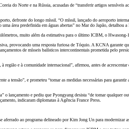
Coreia do Norte e na Rússia, acusadas de “transferir artigos sensívei
porto, defronte do longo míssil. “O míssil, lançado do aeroporto inte
ão uma área predefinida em águas abertas” no Mar do Japão, detalhou
quilómetros, muito além da estimativa para o último ICBM, o Hwasong
lusiva, provocando uma resposta furiosa de Tóquio. A KCNA garante que
ançamentos de mísseis balísticos intercontinentais prometida pelo pre
 à região e à comunidade internacional”, afirmou, antes de acrescenta
e a tensão”, e prometeu “tomar as medidas necessárias para garantir a
” o lançamento e pediu que Pyongyang desista “de tomar qualquer outr
ançamento, indicaram diplomatas à Agência France Press.
se aferrado ao programa delineado por Kim Jong Un para modernizar a