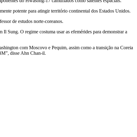
mponentes do Hwasong-17 camuflados como satélites espaciais.
ente potente para atingir território continental dos Estados Unidos.
essor de estudos norte-coreanos.
m Il Sung. O regime costuma usar as efemérides para demonstrar a
 Washington com Moscovo e Pequim, assim como a transição na Coreia
BM”, disse Ahn Chan-il.