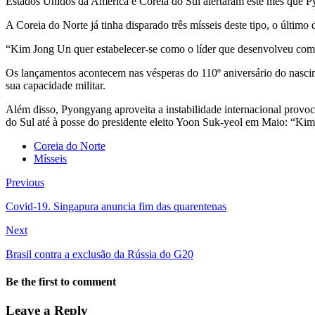
Estados Unidos da América e Coreia do Sul alertaram este mês que P
A Coreia do Norte já tinha disparado três mísseis deste tipo, o últim
“Kim Jong Un quer estabelecer-se como o líder que desenvolveu com 
Os lançamentos acontecem nas vésperas do 110º aniversário do nascim
sua capacidade militar.
Além disso, Pyongyang aproveita a instabilidade internacional prov
do Sul até à posse do presidente eleito Yoon Suk-yeol em Maio: “Ki
Coreia do Norte
Mísseis
Previous
Covid-19. Singapura anuncia fim das quarentenas
Next
Brasil contra a exclusão da Rússia do G20
Be the first to comment
Leave a Reply