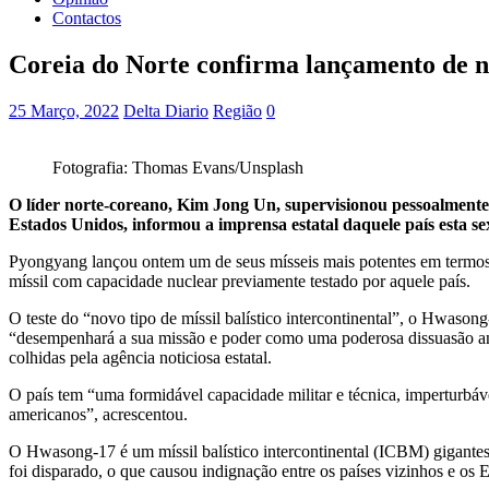
Contactos
Coreia do Norte confirma lançamento de no
25 Março, 2022
Delta Diario
Região
0
Fotografia: Thomas Evans/Unsplash
O líder norte-coreano, Kim Jong Un, supervisionou pessoalmente o
Estados Unidos, informou a imprensa estatal daquele país esta sex
Pyongyang lançou ontem um de seus mísseis mais potentes em termos d
míssil com capacidade nuclear previamente testado por aquele país.
O teste do “novo tipo de míssil balístico intercontinental”, o Hwaso
“desempenhará a sua missão e poder como uma poderosa dissuasão ant
colhidas pela agência noticiosa estatal.
O país tem “uma formidável capacidade militar e técnica, imperturbáv
americanos”, acrescentou.
O Hwasong-17 é um míssil balístico intercontinental (ICBM) gigantes
foi disparado, o que causou indignação entre os países vizinhos e os