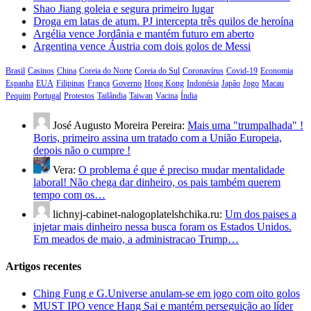
Shao Jiang goleia e segura primeiro lugar
Droga em latas de atum. PJ intercepta três quilos de heroína
Argélia vence Jordânia e mantém futuro em aberto
Argentina vence Áustria com dois golos de Messi
Brasil
Casinos
China
Coreia do Norte
Coreia do Sul
Coronavírus
Covid-19
Economia
Espanha
EUA
Filipinas
França
Governo
Hong Kong
Indonésia
Japão
Jogo
Macau
Pequim
Portugal
Protestos
Tailândia
Taiwan
Vacina
Índia
José Augusto Moreira Pereira:
Mais uma "trumpalhada" !
Boris, primeiro assina um tratado com a União Europeia,
depois não o cumpre !
Vera:
O problema é que é preciso mudar mentalidade
laboral! Não chega dar dinheiro, os pais também querem
tempo com os…
lichnyj-cabinet-nalogoplatelshchika.ru:
Um dos paises a
injetar mais dinheiro nessa busca foram os Estados Unidos.
Em meados de maio, a administracao Trump…
Artigos recentes
Ching Fung e G.Universe anulam-se em jogo com oito golos
MUST IPO vence Hang Sai e mantém perseguição ao líder