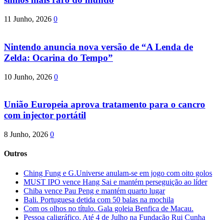
11 Junho, 2026
0
Nintendo anuncia nova versão de “A Lenda de
Zelda: Ocarina do Tempo”
10 Junho, 2026
0
União Europeia aprova tratamento para o cancro
com injector portátil
8 Junho, 2026
0
Outros
Ching Fung e G.Universe anulam-se em jogo com oito golos
MUST IPO vence Hang Sai e mantém perseguição ao líder
Chiba vence Pau Peng e mantém quarto lugar
Bali. Portuguesa detida com 50 balas na mochila
Com os olhos no título. Gala goleia Benfica de Macau.
Pessoa caligráfico. Até 4 de Julho na Fundação Rui Cunha