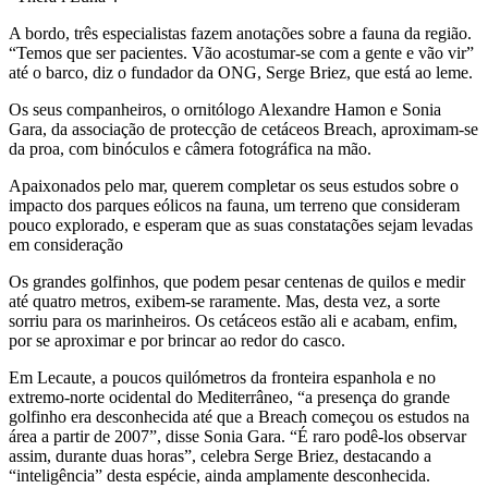
A bordo, três especialistas fazem anotações sobre a fauna da região.
“Temos que ser pacientes. Vão acostumar-se com a gente e vão vir”
até o barco, diz o fundador da ONG, Serge Briez, que está ao leme.
Os seus companheiros, o ornitólogo Alexandre Hamon e Sonia
Gara, da associação de protecção de cetáceos Breach, aproximam-se
da proa, com binóculos e câmera fotográfica na mão.
Apaixonados pelo mar, querem completar os seus estudos sobre o
impacto dos parques eólicos na fauna, um terreno que consideram
pouco explorado, e esperam que as suas constatações sejam levadas
em consideração
Os grandes golfinhos, que podem pesar centenas de quilos e medir
até quatro metros, exibem-se raramente. Mas, desta vez, a sorte
sorriu para os marinheiros. Os cetáceos estão ali e acabam, enfim,
por se aproximar e por brincar ao redor do casco.
Em Lecaute, a poucos quilómetros da fronteira espanhola e no
extremo-norte ocidental do Mediterrâneo, “a presença do grande
golfinho era desconhecida até que a Breach começou os estudos na
área a partir de 2007”, disse Sonia Gara. “É raro podê-los observar
assim, durante duas horas”, celebra Serge Briez, destacando a
“inteligência” desta espécie, ainda amplamente desconhecida.