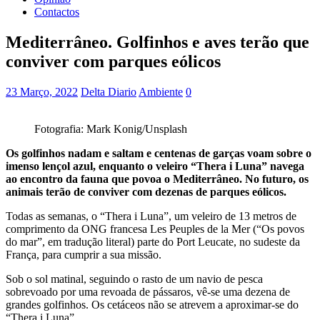
Contactos
Mediterrâneo. Golfinhos e aves terão que
conviver com parques eólicos
23 Março, 2022
Delta Diario
Ambiente
0
Fotografia: Mark Konig/Unsplash
Os golfinhos nadam e saltam e centenas de garças voam sobre o
imenso lençol azul, enquanto o veleiro “Thera i Luna” navega
ao encontro da fauna que povoa o Mediterrâneo. No futuro, os
animais terão de conviver com dezenas de parques eólicos.
Todas as semanas, o “Thera i Luna”, um veleiro de 13 metros de
comprimento da ONG francesa Les Peuples de la Mer (“Os povos
do mar”, em tradução literal) parte do Port Leucate, no sudeste da
França, para cumprir a sua missão.
Sob o sol matinal, seguindo o rasto de um navio de pesca
sobrevoado por uma revoada de pássaros, vê-se uma dezena de
grandes golfinhos. Os cetáceos não se atrevem a aproximar-se do
“Thera i Luna”.