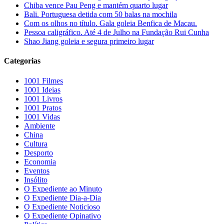
Chiba vence Pau Peng e mantém quarto lugar
Bali. Portuguesa detida com 50 balas na mochila
Com os olhos no título. Gala goleia Benfica de Macau.
Pessoa caligráfico. Até 4 de Julho na Fundação Rui Cunha
Shao Jiang goleia e segura primeiro lugar
Categorias
1001 Filmes
1001 Ideias
1001 Livros
1001 Pratos
1001 Vidas
Ambiente
China
Cultura
Desporto
Economia
Eventos
Insólito
O Expediente ao Minuto
O Expediente Dia-a-Dia
O Expediente Noticioso
O Expediente Opinativo