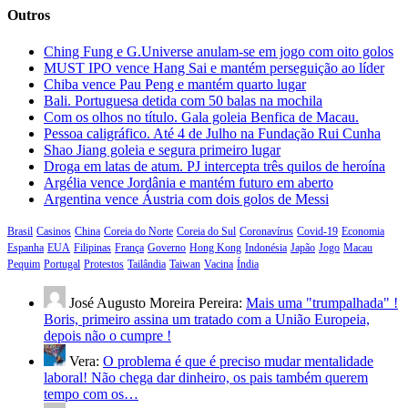
Outros
Ching Fung e G.Universe anulam-se em jogo com oito golos
MUST IPO vence Hang Sai e mantém perseguição ao líder
Chiba vence Pau Peng e mantém quarto lugar
Bali. Portuguesa detida com 50 balas na mochila
Com os olhos no título. Gala goleia Benfica de Macau.
Pessoa caligráfico. Até 4 de Julho na Fundação Rui Cunha
Shao Jiang goleia e segura primeiro lugar
Droga em latas de atum. PJ intercepta três quilos de heroína
Argélia vence Jordânia e mantém futuro em aberto
Argentina vence Áustria com dois golos de Messi
Brasil
Casinos
China
Coreia do Norte
Coreia do Sul
Coronavírus
Covid-19
Economia
Espanha
EUA
Filipinas
França
Governo
Hong Kong
Indonésia
Japão
Jogo
Macau
Pequim
Portugal
Protestos
Tailândia
Taiwan
Vacina
Índia
José Augusto Moreira Pereira:
Mais uma "trumpalhada" !
Boris, primeiro assina um tratado com a União Europeia,
depois não o cumpre !
Vera:
O problema é que é preciso mudar mentalidade
laboral! Não chega dar dinheiro, os pais também querem
tempo com os…