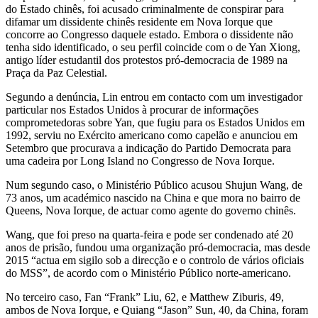
do Estado chinês, foi acusado criminalmente de conspirar para
difamar um dissidente chinês residente em Nova Iorque que
concorre ao Congresso daquele estado. Embora o dissidente não
tenha sido identificado, o seu perfil coincide com o de Yan Xiong,
antigo líder estudantil dos protestos pró-democracia de 1989 na
Praça da Paz Celestial.
Segundo a denúncia, Lin entrou em contacto com um investigador
particular nos Estados Unidos à procurar de informações
comprometedoras sobre Yan, que fugiu para os Estados Unidos em
1992, serviu no Exército americano como capelão e anunciou em
Setembro que procurava a indicação do Partido Democrata para
uma cadeira por Long Island no Congresso de Nova Iorque.
Num segundo caso, o Ministério Público acusou Shujun Wang, de
73 anos, um académico nascido na China e que mora no bairro de
Queens, Nova Iorque, de actuar como agente do governo chinês.
Wang, que foi preso na quarta-feira e pode ser condenado até 20
anos de prisão, fundou uma organização pró-democracia, mas desde
2015 “actua em sigilo sob a direcção e o controlo de vários oficiais
do MSS”, de acordo com o Ministério Público norte-americano.
No terceiro caso, Fan “Frank” Liu, 62, e Matthew Ziburis, 49,
ambos de Nova Iorque, e Quiang “Jason” Sun, 40, da China, foram