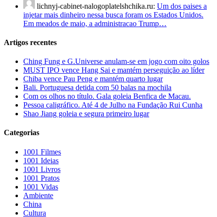
lichnyj-cabinet-nalogoplatelshchika.ru:
Um dos paises a
injetar mais dinheiro nessa busca foram os Estados Unidos.
Em meados de maio, a administracao Trump…
Artigos recentes
Ching Fung e G.Universe anulam-se em jogo com oito golos
MUST IPO vence Hang Sai e mantém perseguição ao líder
Chiba vence Pau Peng e mantém quarto lugar
Bali. Portuguesa detida com 50 balas na mochila
Com os olhos no título. Gala goleia Benfica de Macau.
Pessoa caligráfico. Até 4 de Julho na Fundação Rui Cunha
Shao Jiang goleia e segura primeiro lugar
Categorias
1001 Filmes
1001 Ideias
1001 Livros
1001 Pratos
1001 Vidas
Ambiente
China
Cultura