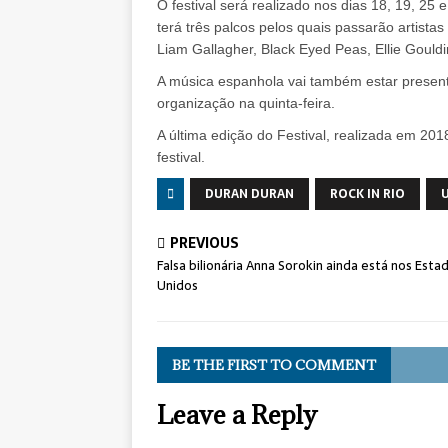
O festival será realizado nos dias 18, 19, 25
terá três palcos pelos quais passarão artista
Liam Gallagher, Black Eyed Peas, Ellie Gould
A música espanhola vai também estar presen
organização na quinta-feira.
A última edição do Festival, realizada em 20
festival.
DURAN DURAN
ROCK IN RIO
PREVIOUS
Falsa bilionária Anna Sorokin ainda está nos Esta
Unidos
BE THE FIRST TO COMMENT
Leave a Reply