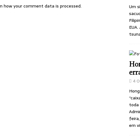
n how your comment data is processed.
Um si
sacu
Filip
EUA. 
tsuna
Hon
err
4 O
Hong
“caix
toda 
Admin
feira
em v