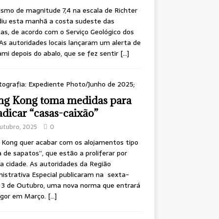
smo de magnitude 7,4 na escala de Richter
diu esta manhã a costa sudeste das
inas, de acordo com o Serviço Geológico dos
As autoridades locais lançaram um alerta de
mi depois do abalo, que se fez sentir
[…]
g Kong toma medidas para
adicar “casas-caixão”
utubro, 2025
0
 Kong quer acabar com os alojamentos tipo
a de sapatos”, que estão a proliferar por
a cidade. As autoridades da Região
istrativa Especial publicaram na sexta-
, 3 de Outubro, uma nova norma que entrará
igor em Março.
[…]