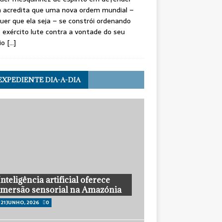
 acredita que uma nova ordem mundial –
uer que ela seja – se constrói ordenando
 exército lute contra a vontade do seu
io
[…]
EXPEDIENTE DIA-A-DIA
Inteligência artificial oferece
imersão sensorial na Amazónia
21 JUNHO, 2026
0