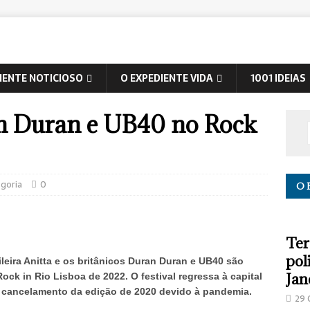
IENTE NOTICIOSO
O EXPEDIENTE VIDA
1001 IDEIAS
an Duran e UB40 no Rock
goria
0
O 
Ter
pol
leira Anitta e os britânicos Duran Duran e UB40 são
Jan
ck in Rio Lisboa de 2022. O festival regressa à capital
 cancelamento da edição de 2020 devido à pandemia.
29 