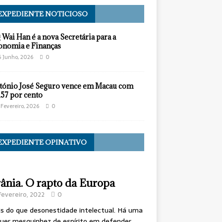
EXPEDIENTE NOTICIOSO
 Wai Han é a nova Secretária para a
onomia e Finanças
6 Junho, 2026
0
tónio José Seguro vence em Macau com
,57 por cento
 Fevereiro, 2026
0
EXPEDIENTE OPINATIVO
ânia. O rapto da Europa
Fevereiro, 2022
0
s do que desonestidade intelectual. Há uma
uer mesquinhez de espírito em defender