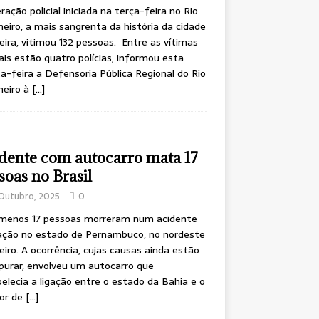
ração policial iniciada na terça-feira no Rio
neiro, a mais sangrenta da história da cidade
leira, vitimou 132 pessoas. Entre as vítimas
is estão quatro polícias, informou esta
a-feira a Defensoria Pública Regional do Rio
neiro à
[…]
dente com autocarro mata 17
soas no Brasil
Outubro, 2025
0
 menos 17 pessoas morreram num acidente
ação no estado de Pernambuco, no nordeste
leiro. A ocorrência, cujas causas ainda estão
purar, envolveu um autocarro que
elecia a ligação entre o estado da Bahia e o
ior de
[…]