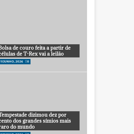
Bolsa de couro feita a partir de
células de T-Rex vai a leilão
11 JUNHO, 2026
0
Tempestade dizimou dez por
cento dos grandes símios mais
raro do mundo