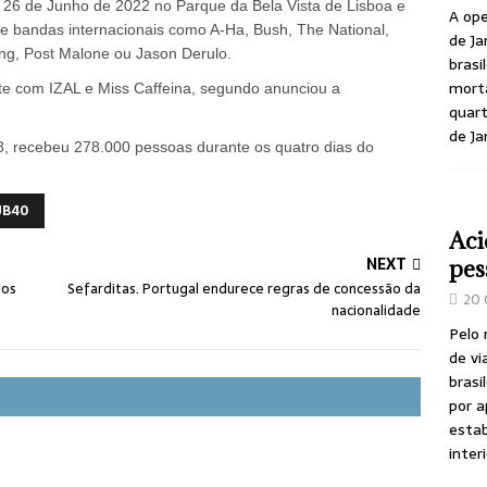
 e 26 de Junho de 2022 no Parque da Bela Vista de Lisboa e
A ope
s e bandas internacionais como A-Ha, Bush, The National,
de Ja
ing, Post Malone ou Jason Derulo.
brasi
morta
te com IZAL e Miss Caffeina, segundo anunciou a
quart
de Ja
18, recebeu 278.000 pessoas durante os quatro dias do
UB40
Aci
NEXT
pes
dos
Sefarditas. Portugal endurece regras de concessão da
20 
nacionalidade
Pelo
de vi
brasi
por a
estab
inter