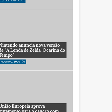
11 JUNHO, 2026
0
Nintendo anuncia nova versão
de “A Lenda de Zelda: Ocarina do
Tempo”
10 JUNHO, 2026
0
União Europeia aprova
tratamento para o cancro com