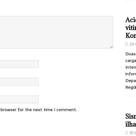
Aci
vit
Ko
20 
Duas
carga
Inter
infor
Depar
Regi
s browser for the next time I comment.
Sis
ilh
10 