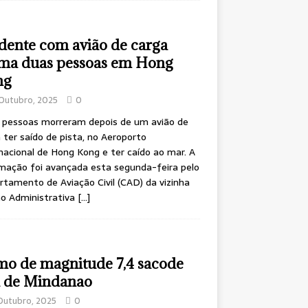
dente com avião de carga
ima duas pessoas em Hong
ng
Outubro, 2025
0
 pessoas morreram depois de um avião de
 ter saído de pista, no Aeroporto
nacional de Hong Kong e ter caído ao mar. A
mação foi avançada esta segunda-feira pelo
tamento de Aviação Civil (CAD) da vizinha
ão Administrativa
[…]
mo de magnitude 7,4 sacode
a de Mindanao
Outubro, 2025
0