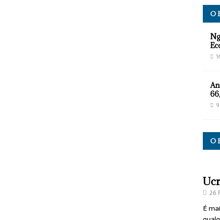
O 
Ng
Ec
1
An
66
9
O 
Ucr
26 
É mai
qualq