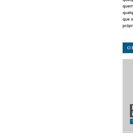
quem
qualq
que o
própr
O 