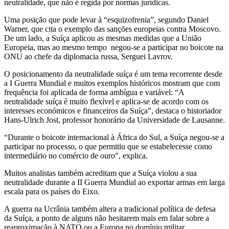
neutralidade, que não é regida por normas jurídicas.
Uma posição que pode levar à “esquizofrenia”, segundo Daniel
Warner, que cita o exemplo das sanções europeias contra Moscovo.
De um lado, a Suíça aplicou as mesmas medidas que a União
Europeia, mas ao mesmo tempo negou-se a participar no boicote na
ONU ao chefe da diplomacia russa, Serguei Lavrov.
O posicionamento da neutralidade suíça é um tema recorrente desde
a I Guerra Mundial e muitos exemplos históricos mostram que com
frequência foi aplicada de forma ambígua e variável: “A
neutralidade suíça é muito flexível e aplica-se de acordo com os
interesses económicos e financeiros da Suíça”, destaca o historiador
Hans-Ulrich Jost, professor honorário da Universidade de Lausanne.
“Durante o boicote internacional à África do Sul, a Suíça negou-se a
participar no processo, o que permitiu que se estabelecesse como
intermediário no comércio de ouro”, explica.
Muitos analistas também acreditam que a Suíça violou a sua
neutralidade durante a II Guerra Mundial ao exportar armas em larga
escala para os países do Eixo.
A guerra na Ucrânia também altera a tradicional política de defesa
da Suíça, a ponto de alguns não hesitarem mais em falar sobre a
reaproximação à NATO ou a Europa no domínio militar.