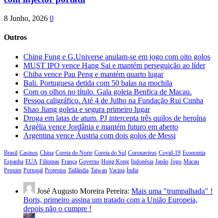
8 Junho, 2026
0
Outros
Ching Fung e G.Universe anulam-se em jogo com oito golos
MUST IPO vence Hang Sai e mantém perseguição ao líder
Chiba vence Pau Peng e mantém quarto lugar
Bali. Portuguesa detida com 50 balas na mochila
Com os olhos no título. Gala goleia Benfica de Macau.
Pessoa caligráfico. Até 4 de Julho na Fundação Rui Cunha
Shao Jiang goleia e segura primeiro lugar
Droga em latas de atum. PJ intercepta três quilos de heroína
Argélia vence Jordânia e mantém futuro em aberto
Argentina vence Áustria com dois golos de Messi
Brasil
Casinos
China
Coreia do Norte
Coreia do Sul
Coronavírus
Covid-19
Economia
Espanha
EUA
Filipinas
França
Governo
Hong Kong
Indonésia
Japão
Jogo
Macau
Pequim
Portugal
Protestos
Tailândia
Taiwan
Vacina
Índia
José Augusto Moreira Pereira:
Mais uma "trumpalhada" !
Boris, primeiro assina um tratado com a União Europeia,
depois não o cumpre !