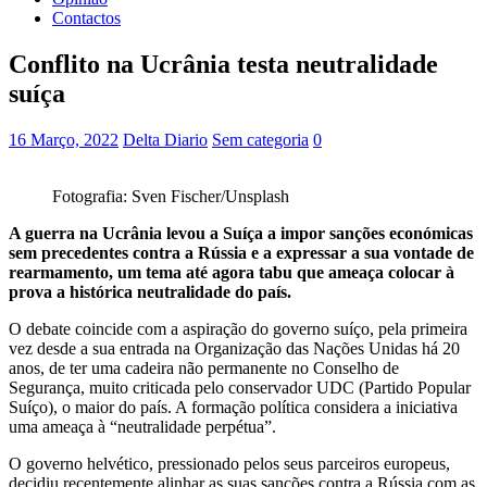
Contactos
Conflito na Ucrânia testa neutralidade
suíça
16 Março, 2022
Delta Diario
Sem categoria
0
Fotografia: Sven Fischer/Unsplash
A guerra na Ucrânia levou a Suíça a impor sanções económicas
sem precedentes contra a Rússia e a expressar a sua vontade de
rearmamento, um tema até agora tabu que ameaça colocar à
prova a histórica neutralidade do país.
O debate coincide com a aspiração do governo suíço, pela primeira
vez desde a sua entrada na Organização das Nações Unidas há 20
anos, de ter uma cadeira não permanente no Conselho de
Segurança, muito criticada pelo conservador UDC (Partido Popular
Suíço), o maior do país. A formação política considera a iniciativa
uma ameaça à “neutralidade perpétua”.
O governo helvético, pressionado pelos seus parceiros europeus,
decidiu recentemente alinhar as suas sanções contra a Rússia com as