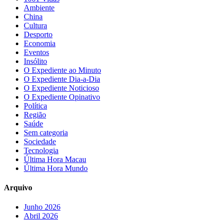
Ambiente
China
Cultura
Desporto
Economia
Eventos
Insólito
O Expediente ao Minuto
O Expediente Dia-a-Dia
O Expediente Noticioso
O Expediente Opinativo
Política
Região
Saúde
Sem categoria
Sociedade
Tecnologia
Última Hora Macau
Última Hora Mundo
Arquivo
Junho 2026
Abril 2026