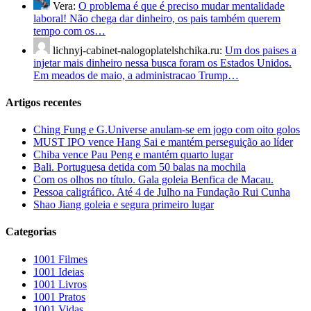
Vera:
O problema é que é preciso mudar mentalidade
laboral! Não chega dar dinheiro, os pais também querem
tempo com os…
lichnyj-cabinet-nalogoplatelshchika.ru:
Um dos paises a
injetar mais dinheiro nessa busca foram os Estados Unidos.
Em meados de maio, a administracao Trump…
Artigos recentes
Ching Fung e G.Universe anulam-se em jogo com oito golos
MUST IPO vence Hang Sai e mantém perseguição ao líder
Chiba vence Pau Peng e mantém quarto lugar
Bali. Portuguesa detida com 50 balas na mochila
Com os olhos no título. Gala goleia Benfica de Macau.
Pessoa caligráfico. Até 4 de Julho na Fundação Rui Cunha
Shao Jiang goleia e segura primeiro lugar
Categorias
1001 Filmes
1001 Ideias
1001 Livros
1001 Pratos
1001 Vidas