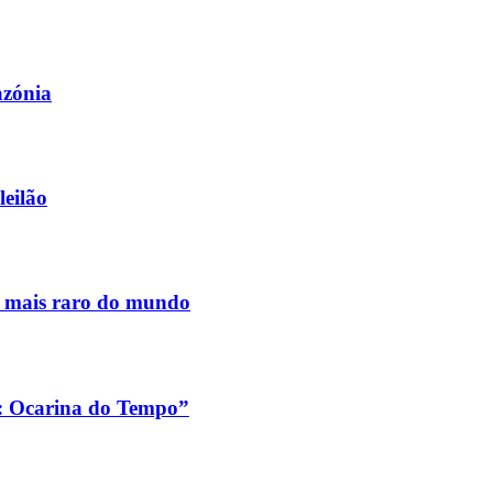
azónia
leilão
s mais raro do mundo
a: Ocarina do Tempo”