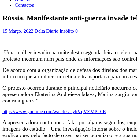
Contactos
Rússia. Manifestante anti-guerra invade te
15 Março, 2022
Delta Diario
Insólito
0
Uma mulher invadiu na noite desta segunda-feira o telejorn
protesto incomum num país onde as informações são control
De acordo com a organização de defesa dos direitos dos man
informou que a mulher foi detida e transportada para uma es
O protesto ocorreu durante o principal noticiário nocturno
apresentadora Ekaterina Andreieva falava, Marina surgiu por
contra a guerra”.
https://www.youtube.com/watch?v=yhVqVZMPDJE
A apresentadora continuou a falar por alguns segundos, enqu
imagens do estúdio: “Uma investigação interna sobre o inc
explica que, pelo facto de o seu pai ser ucraniano, e a sua 