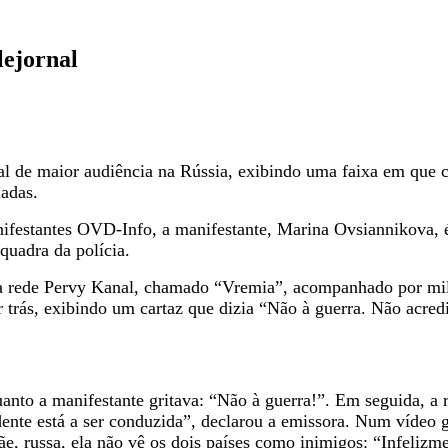
lejornal
al de maior audiência na Rússia, exibindo uma faixa em que cr
adas.
ifestantes OVD-Info, a manifestante, Marina Ovsiannikova, é 
quadra da polícia.
 da rede Pervy Kanal, chamado “Vremia”, acompanhado por mil
 trás, exibindo um cartaz que dizia “Não à guerra. Não acred
anto a manifestante gritava: “Não à guerra!”. Em seguida, a 
idente está a ser conduzida”, declarou a emissora. Num víde
mãe, russa, ela não vê os dois países como inimigos: “Infelizm