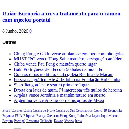
União Europeia aprova tratamento para o cancro
com injector portátil
8 Junho, 2026
0
Outros
Ching Fung e G.Universe anulam-se em jogo com oito golos
MUST IPO vence Hang Sai e mantém perseguição ao líder
Chiba vence Pau Peng e mantém quarto lugar
Bali. Portuguesa detida com 50 balas na mochila
Com os olhos no título. Gala goleia Benfica de Macau.
Pessoa caligráfico. Até 4 de Julho na Fundação Rui Cunha
Shao Jiang goleia e segura primeiro lugar
Droga em latas de atum. PJ intercepta três quilos de heroína
Argélia vence Jordânia e mantém futuro em aberto
Argentina vence Áustria com dois golos de Messi
Brasil
Casinos
China
Coreia do Norte
Coreia do Sul
Coronavírus
Covid-19
Economia
Espanha
EUA
Filipinas
França
Governo
Hong Kong
Indonésia
Japão
Jogo
Macau
Pequim
Portugal
Protestos
Tailândia
Taiwan
Vacina
Índia