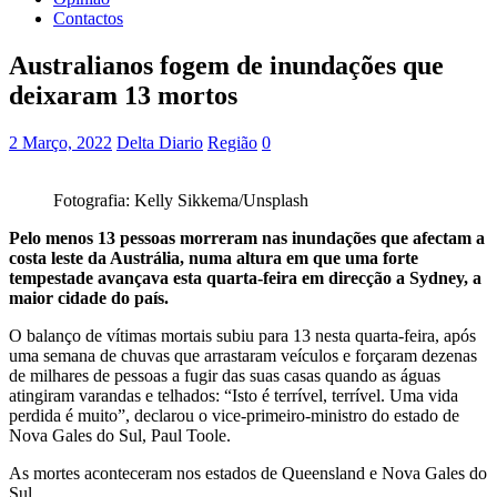
Contactos
Australianos fogem de inundações que
deixaram 13 mortos
2 Março, 2022
Delta Diario
Região
0
Fotografia: Kelly Sikkema/Unsplash
Pelo menos 13 pessoas morreram nas inundações que afectam a
costa leste da Austrália, numa altura em que uma forte
tempestade avançava esta quarta-feira em direcção a Sydney, a
maior cidade do país.
O balanço de vítimas mortais subiu para 13 nesta quarta-feira, após
uma semana de chuvas que arrastaram veículos e forçaram dezenas
de milhares de pessoas a fugir das suas casas quando as águas
atingiram varandas e telhados: “Isto é terrível, terrível. Uma vida
perdida é muito”, declarou o vice-primeiro-ministro do estado de
Nova Gales do Sul, Paul Toole.
As mortes aconteceram nos estados de Queensland e Nova Gales do
Sul.