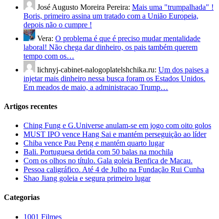
José Augusto Moreira Pereira:
Mais uma "trumpalhada" !
Boris, primeiro assina um tratado com a União Europeia,
depois não o cumpre !
Vera:
O problema é que é preciso mudar mentalidade
laboral! Não chega dar dinheiro, os pais também querem
tempo com os…
lichnyj-cabinet-nalogoplatelshchika.ru:
Um dos paises a
injetar mais dinheiro nessa busca foram os Estados Unidos.
Em meados de maio, a administracao Trump…
Artigos recentes
Ching Fung e G.Universe anulam-se em jogo com oito golos
MUST IPO vence Hang Sai e mantém perseguição ao líder
Chiba vence Pau Peng e mantém quarto lugar
Bali. Portuguesa detida com 50 balas na mochila
Com os olhos no título. Gala goleia Benfica de Macau.
Pessoa caligráfico. Até 4 de Julho na Fundação Rui Cunha
Shao Jiang goleia e segura primeiro lugar
Categorias
1001 Filmes