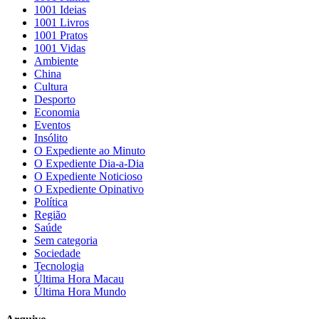
1001 Ideias
1001 Livros
1001 Pratos
1001 Vidas
Ambiente
China
Cultura
Desporto
Economia
Eventos
Insólito
O Expediente ao Minuto
O Expediente Dia-a-Dia
O Expediente Noticioso
O Expediente Opinativo
Política
Região
Saúde
Sem categoria
Sociedade
Tecnologia
Última Hora Macau
Última Hora Mundo