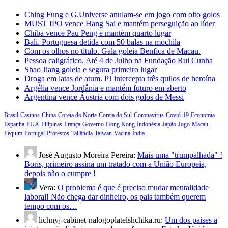
Ching Fung e G.Universe anulam-se em jogo com oito golos
MUST IPO vence Hang Sai e mantém perseguição ao líder
Chiba vence Pau Peng e mantém quarto lugar
Bali. Portuguesa detida com 50 balas na mochila
Com os olhos no título. Gala goleia Benfica de Macau.
Pessoa caligráfico. Até 4 de Julho na Fundação Rui Cunha
Shao Jiang goleia e segura primeiro lugar
Droga em latas de atum. PJ intercepta três quilos de heroína
Argélia vence Jordânia e mantém futuro em aberto
Argentina vence Áustria com dois golos de Messi
Brasil
Casinos
China
Coreia do Norte
Coreia do Sul
Coronavírus
Covid-19
Economia
Espanha
EUA
Filipinas
França
Governo
Hong Kong
Indonésia
Japão
Jogo
Macau
Pequim
Portugal
Protestos
Tailândia
Taiwan
Vacina
Índia
José Augusto Moreira Pereira:
Mais uma "trumpalhada" !
Boris, primeiro assina um tratado com a União Europeia,
depois não o cumpre !
Vera:
O problema é que é preciso mudar mentalidade
laboral! Não chega dar dinheiro, os pais também querem
tempo com os…
lichnyj-cabinet-nalogoplatelshchika.ru:
Um dos paises a