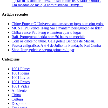
injetar mais dinheiro nessa busca foram os Estados Unidos.
Em meados de maio, a administracao Trump…
Artigos recentes
Ching Fung e G.Universe anulam-se em jogo com oito golos
MUST IPO vence Hang Sai e mantém perseguição ao líder
Chiba vence Pau Peng e mantém quarto lugar
Bali. Portuguesa detida com 50 balas na mochila
Com os olhos no título. Gala goleia Benfica de Macau.
Pessoa caligráfico. Até 4 de Julho na Fundação Rui Cunha
Shao Jiang goleia e segura primeiro lugar
Categorias
1001 Filmes
1001 Ideias
1001 Livros
1001 Pratos
1001 Vidas
Ambiente
China
Cultura
Desporto
Economia