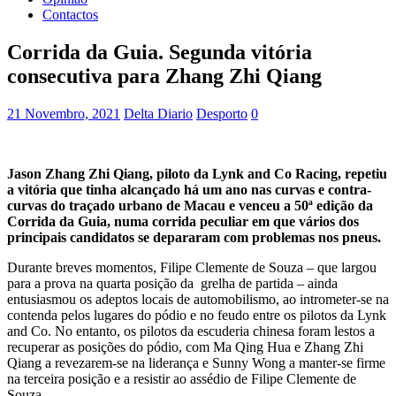
Contactos
Corrida da Guia. Segunda vitória
consecutiva para Zhang Zhi Qiang
21 Novembro, 2021
Delta Diario
Desporto
0
Jason Zhang Zhi Qiang, piloto da Lynk and Co Racing, repetiu
a vitória que tinha alcançado há um ano nas curvas e contra-
curvas do traçado urbano de Macau e venceu a 50ª edição da
Corrida da Guia, numa corrida peculiar em que vários dos
principais candidatos se depararam com problemas nos pneus.
Durante breves momentos, Filipe Clemente de Souza – que largou
para a prova na quarta posição da
grelha de partida – ainda
entusiasmou os adeptos locais de automobilismo, ao intrometer-se na
contenda pelos lugares do pódio e no feudo entre os pilotos da Lynk
and Co. No entanto, os pilotos da escuderia chinesa foram lestos a
recuperar as posições do pódio, com Ma Qing Hua e Zhang Zhi
Qiang a revezarem-se na liderança e Sunny Wong a manter-se firme
na terceira posição e a resistir ao assédio de Filipe Clemente de
Souza.