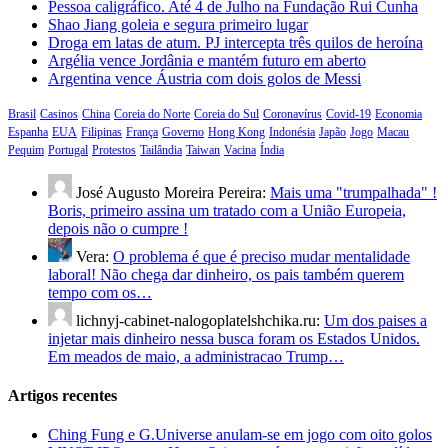
Pessoa caligráfico. Até 4 de Julho na Fundação Rui Cunha
Shao Jiang goleia e segura primeiro lugar
Droga em latas de atum. PJ intercepta três quilos de heroína
Argélia vence Jordânia e mantém futuro em aberto
Argentina vence Áustria com dois golos de Messi
Brasil
Casinos
China
Coreia do Norte
Coreia do Sul
Coronavírus
Covid-19
Economia
Espanha
EUA
Filipinas
França
Governo
Hong Kong
Indonésia
Japão
Jogo
Macau
Pequim
Portugal
Protestos
Tailândia
Taiwan
Vacina
Índia
José Augusto Moreira Pereira:
Mais uma "trumpalhada" !
Boris, primeiro assina um tratado com a União Europeia,
depois não o cumpre !
Vera:
O problema é que é preciso mudar mentalidade
laboral! Não chega dar dinheiro, os pais também querem
tempo com os…
lichnyj-cabinet-nalogoplatelshchika.ru:
Um dos paises a
injetar mais dinheiro nessa busca foram os Estados Unidos.
Em meados de maio, a administracao Trump…
Artigos recentes
Ching Fung e G.Universe anulam-se em jogo com oito golos