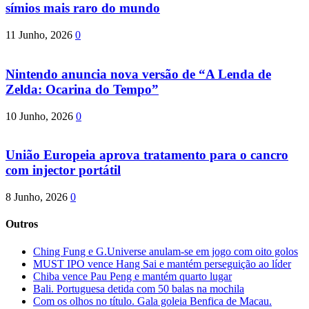
símios mais raro do mundo
11 Junho, 2026
0
Nintendo anuncia nova versão de “A Lenda de
Zelda: Ocarina do Tempo”
10 Junho, 2026
0
União Europeia aprova tratamento para o cancro
com injector portátil
8 Junho, 2026
0
Outros
Ching Fung e G.Universe anulam-se em jogo com oito golos
MUST IPO vence Hang Sai e mantém perseguição ao líder
Chiba vence Pau Peng e mantém quarto lugar
Bali. Portuguesa detida com 50 balas na mochila
Com os olhos no título. Gala goleia Benfica de Macau.