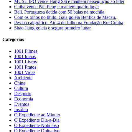
MUST IPO vence Hang Sai e mantém perseguição ao líder
Chiba vence Pau Peng e mantém quarto lugar
Bali. Portuguesa detida com 50 balas na mochila
Com os olhos no título. Gala goleia Benfica de Macau.
Pessoa caligráfico. Até 4 de Julho na Fundação Rui Cunha
Shao Jiang goleia e segura primeiro lugar
Categorias
1001 Filmes
1001 Ideias
1001 Livros
1001 Pratos
1001 Vidas
Ambiente
China
Cultura
Desporto
Economia
Eventos
Insólito
O Expediente ao Minuto
O Expediente Dia-a-Dia
O Expediente Noticioso
O Expediente Opinativo