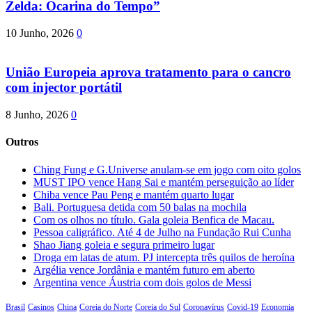
Zelda: Ocarina do Tempo”
10 Junho, 2026
0
União Europeia aprova tratamento para o cancro
com injector portátil
8 Junho, 2026
0
Outros
Ching Fung e G.Universe anulam-se em jogo com oito golos
MUST IPO vence Hang Sai e mantém perseguição ao líder
Chiba vence Pau Peng e mantém quarto lugar
Bali. Portuguesa detida com 50 balas na mochila
Com os olhos no título. Gala goleia Benfica de Macau.
Pessoa caligráfico. Até 4 de Julho na Fundação Rui Cunha
Shao Jiang goleia e segura primeiro lugar
Droga em latas de atum. PJ intercepta três quilos de heroína
Argélia vence Jordânia e mantém futuro em aberto
Argentina vence Áustria com dois golos de Messi
Brasil
Casinos
China
Coreia do Norte
Coreia do Sul
Coronavírus
Covid-19
Economia