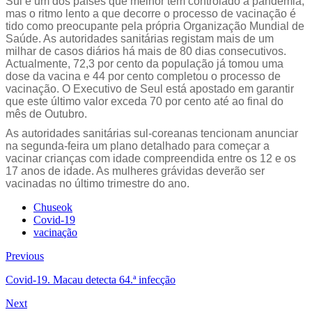
Sul é um dos países que melhor tem controlado a pandemia,
mas o ritmo lento a que decorre o processo de vacinação é
tido como preocupante pela própria Organização Mundial de
Saúde. As autoridades sanitárias registam mais de um
milhar de casos diários há mais de 80 dias consecutivos.
Actualmente, 72,3 por cento da população já tomou uma
dose da vacina e 44 por cento completou o processo de
vacinação. O Executivo de Seul está apostado em garantir
que este último valor exceda 70 por cento até ao final do
mês de Outubro.
As autoridades sanitárias sul-coreanas tencionam anunciar
na segunda-feira um plano detalhado para começar a
vacinar crianças com idade compreendida entre os 12 e os
17 anos de idade. As mulheres grávidas deverão ser
vacinadas no último trimestre do ano.
Chuseok
Covid-19
vacinação
Previous
Covid-19. Macau detecta 64.ª infecção
Next