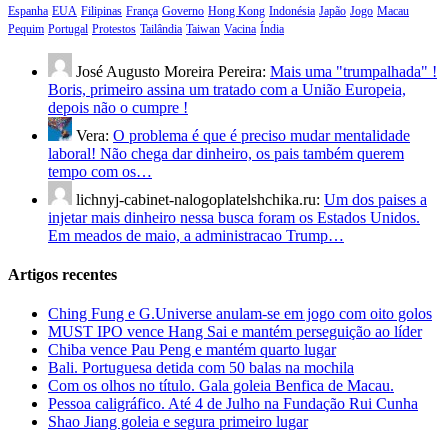
Espanha
EUA
Filipinas
França
Governo
Hong Kong
Indonésia
Japão
Jogo
Macau
Pequim
Portugal
Protestos
Tailândia
Taiwan
Vacina
Índia
José Augusto Moreira Pereira:
Mais uma "trumpalhada" !
Boris, primeiro assina um tratado com a União Europeia,
depois não o cumpre !
Vera:
O problema é que é preciso mudar mentalidade
laboral! Não chega dar dinheiro, os pais também querem
tempo com os…
lichnyj-cabinet-nalogoplatelshchika.ru:
Um dos paises a
injetar mais dinheiro nessa busca foram os Estados Unidos.
Em meados de maio, a administracao Trump…
Artigos recentes
Ching Fung e G.Universe anulam-se em jogo com oito golos
MUST IPO vence Hang Sai e mantém perseguição ao líder
Chiba vence Pau Peng e mantém quarto lugar
Bali. Portuguesa detida com 50 balas na mochila
Com os olhos no título. Gala goleia Benfica de Macau.
Pessoa caligráfico. Até 4 de Julho na Fundação Rui Cunha
Shao Jiang goleia e segura primeiro lugar