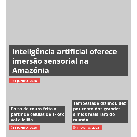
Inteligência artificial oferece
imersão sensorial na
Amazónia
21 JUNHO, 2026
Tempestade dizimou dez
Bolsa de couro feita a
por cento dos grandes
partir de células de T-Rex
símios mais raro do
vai a leilão
mundo
11 JUNHO, 2026
11 JUNHO, 2026