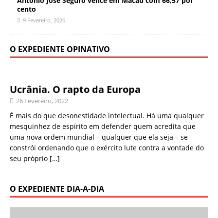
António José Seguro vence em Macau com 66,57 por
cento
9 Fevereiro, 2026
O EXPEDIENTE OPINATIVO
Ucrânia. O rapto da Europa
26 Fevereiro, 2022
É mais do que desonestidade intelectual. Há uma qualquer
mesquinhez de espírito em defender quem acredita que
uma nova ordem mundial – qualquer que ela seja – se
constrói ordenando que o exército lute contra a vontade do
seu próprio
[…]
O EXPEDIENTE DIA-A-DIA