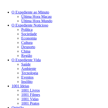
O Expediente ao Minuto
Última Hora Macau
Última Hora Mundo
O Expediente Noticioso
Política
Sociedade
Economia
Cultura
Desporto
China
Região
O Expediente Vida
Saúde
Ambiente
Tecnologia
Eventos
Insólito
1001 Ideias
1001 Livros
1001 Filmes
1001 Vidas
1001 Pratos
Opinião