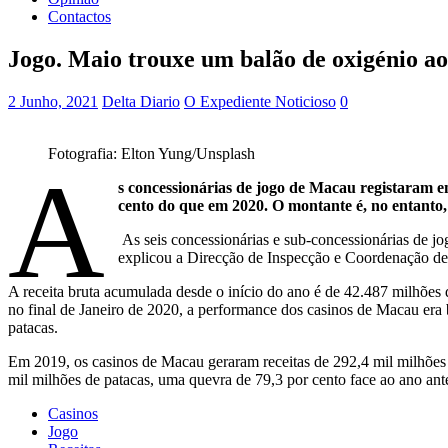
Contactos
Jogo. Maio trouxe um balão de oxigénio ao
2 Junho, 2021
Delta Diario
O Expediente Noticioso
0
Fotografia: Elton Yung/Unsplash
A
s concessionárias de jogo de Macau registaram e
cento do que em 2020. O montante é, no entanto
As seis concessionárias e sub-concessionárias de jo
explicou a Direcção de Inspecção e Coordenação de
A receita bruta acumulada desde o início do ano é de 42.487 milhões 
no final de Janeiro de 2020, a performance dos casinos de Macau era
patacas.
Em 2019, os casinos de Macau geraram receitas de 292,4 mil milhões 
mil milhões de patacas, uma quevra de 79,3 por cento face ao ano ante
Casinos
Jogo