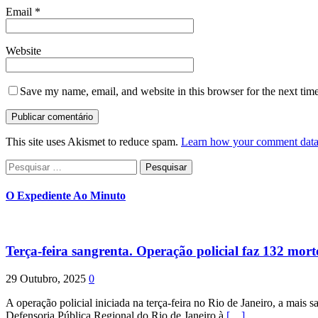
Email
*
Website
Save my name, email, and website in this browser for the next tim
This site uses Akismet to reduce spam.
Learn how your comment data 
Pesquisar
por:
O Expediente Ao Minuto
Terça-feira sangrenta. Operação policial faz 132 mort
29 Outubro, 2025
0
A operação policial iniciada na terça-feira no Rio de Janeiro, a mais s
Defensoria Pública Regional do Rio de Janeiro à
[…]