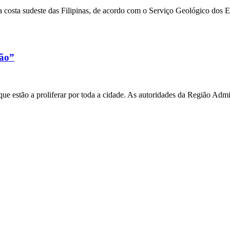
 costa sudeste das Filipinas, de acordo com o Serviço Geológico dos 
xão”
e estão a proliferar por toda a cidade. As autoridades da Região Admi