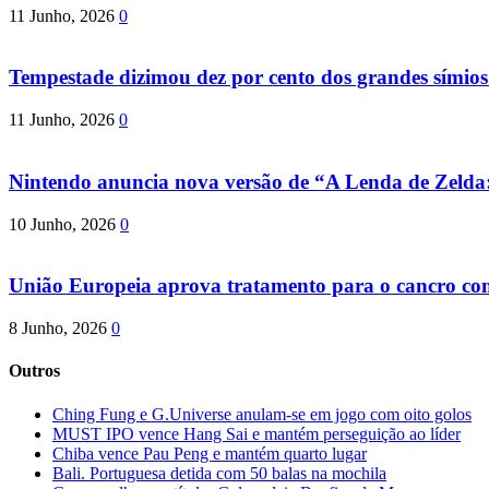
11 Junho, 2026
0
Tempestade dizimou dez por cento dos grandes símio
11 Junho, 2026
0
Nintendo anuncia nova versão de “A Lenda de Zeld
10 Junho, 2026
0
União Europeia aprova tratamento para o cancro com 
8 Junho, 2026
0
Outros
Ching Fung e G.Universe anulam-se em jogo com oito golos
MUST IPO vence Hang Sai e mantém perseguição ao líder
Chiba vence Pau Peng e mantém quarto lugar
Bali. Portuguesa detida com 50 balas na mochila