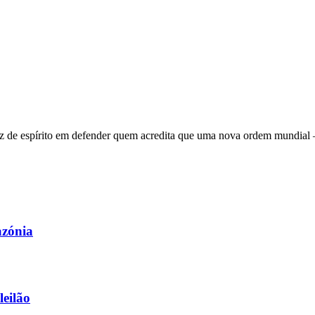
 de espírito em defender quem acredita que uma nova ordem mundial – q
azónia
leilão