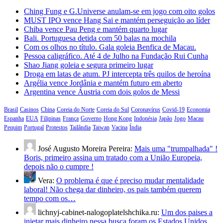
Ching Fung e G.Universe anulam-se em jogo com oito golos
MUST IPO vence Hang Sai e mantém perseguição ao líder
Chiba vence Pau Peng e mantém quarto lugar
Bali. Portuguesa detida com 50 balas na mochila
Com os olhos no título. Gala goleia Benfica de Macau.
Pessoa caligráfico. Até 4 de Julho na Fundação Rui Cunha
Shao Jiang goleia e segura primeiro lugar
Droga em latas de atum. PJ intercepta três quilos de heroína
Argélia vence Jordânia e mantém futuro em aberto
Argentina vence Áustria com dois golos de Messi
Brasil
Casinos
China
Coreia do Norte
Coreia do Sul
Coronavírus
Covid-19
Economia
Espanha
EUA
Filipinas
França
Governo
Hong Kong
Indonésia
Japão
Jogo
Macau
Pequim
Portugal
Protestos
Tailândia
Taiwan
Vacina
Índia
José Augusto Moreira Pereira:
Mais uma "trumpalhada" !
Boris, primeiro assina um tratado com a União Europeia,
depois não o cumpre !
Vera:
O problema é que é preciso mudar mentalidade
laboral! Não chega dar dinheiro, os pais também querem
tempo com os…
lichnyj-cabinet-nalogoplatelshchika.ru:
Um dos paises a
injetar mais dinheiro nessa busca foram os Estados Unidos.