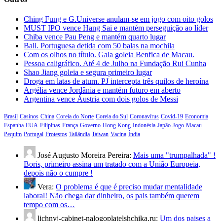
Ching Fung e G.Universe anulam-se em jogo com oito golos
MUST IPO vence Hang Sai e mantém perseguição ao líder
Chiba vence Pau Peng e mantém quarto lugar
Bali. Portuguesa detida com 50 balas na mochila
Com os olhos no título. Gala goleia Benfica de Macau.
Pessoa caligráfico. Até 4 de Julho na Fundação Rui Cunha
Shao Jiang goleia e segura primeiro lugar
Droga em latas de atum. PJ intercepta três quilos de heroína
Argélia vence Jordânia e mantém futuro em aberto
Argentina vence Áustria com dois golos de Messi
Brasil
Casinos
China
Coreia do Norte
Coreia do Sul
Coronavírus
Covid-19
Economia
Espanha
EUA
Filipinas
França
Governo
Hong Kong
Indonésia
Japão
Jogo
Macau
Pequim
Portugal
Protestos
Tailândia
Taiwan
Vacina
Índia
José Augusto Moreira Pereira:
Mais uma "trumpalhada" !
Boris, primeiro assina um tratado com a União Europeia,
depois não o cumpre !
Vera:
O problema é que é preciso mudar mentalidade
laboral! Não chega dar dinheiro, os pais também querem
tempo com os…
lichnyj-cabinet-nalogoplatelshchika.ru:
Um dos paises a