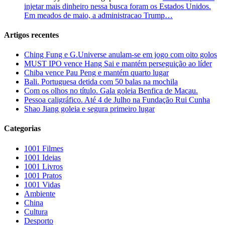
injetar mais dinheiro nessa busca foram os Estados Unidos.
Em meados de maio, a administracao Trump…
Artigos recentes
Ching Fung e G.Universe anulam-se em jogo com oito golos
MUST IPO vence Hang Sai e mantém perseguição ao líder
Chiba vence Pau Peng e mantém quarto lugar
Bali. Portuguesa detida com 50 balas na mochila
Com os olhos no título. Gala goleia Benfica de Macau.
Pessoa caligráfico. Até 4 de Julho na Fundação Rui Cunha
Shao Jiang goleia e segura primeiro lugar
Categorias
1001 Filmes
1001 Ideias
1001 Livros
1001 Pratos
1001 Vidas
Ambiente
China
Cultura
Desporto