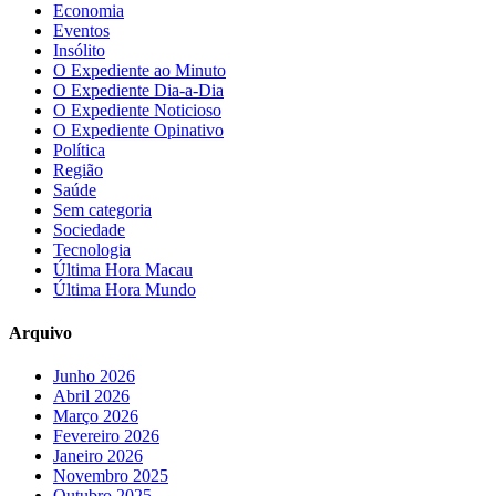
Economia
Eventos
Insólito
O Expediente ao Minuto
O Expediente Dia-a-Dia
O Expediente Noticioso
O Expediente Opinativo
Política
Região
Saúde
Sem categoria
Sociedade
Tecnologia
Última Hora Macau
Última Hora Mundo
Arquivo
Junho 2026
Abril 2026
Março 2026
Fevereiro 2026
Janeiro 2026
Novembro 2025
Outubro 2025