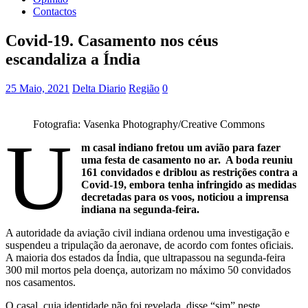
Contactos
Covid-19. Casamento nos céus
escandaliza a Índia
25 Maio, 2021
Delta Diario
Região
0
Fotografia: Vasenka Photography/Creative Commons
U
m casal indiano fretou um avião para fazer
uma festa de casamento no ar. A boda reuniu
161 convidados e driblou as restrições contra a
Covid-19, embora tenha infringido as medidas
decretadas para os voos, noticiou a imprensa
indiana na segunda-feira.
A autoridade da aviação civil indiana ordenou uma investigação e
suspendeu a tripulação da aeronave, de acordo com fontes oficiais.
A maioria dos estados da Índia, que ultrapassou na segunda-feira
300 mil mortos pela doença, autorizam no máximo 50 convidados
nos casamentos.
O casal, cuja identidade não foi revelada, disse “sim” neste