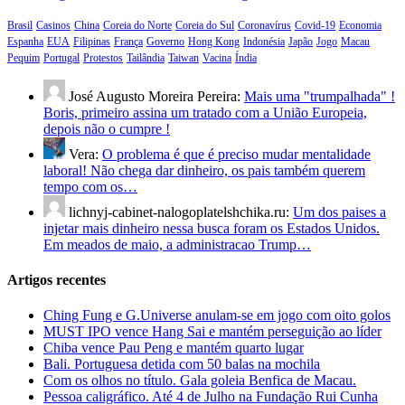
Brasil
Casinos
China
Coreia do Norte
Coreia do Sul
Coronavírus
Covid-19
Economia
Espanha
EUA
Filipinas
França
Governo
Hong Kong
Indonésia
Japão
Jogo
Macau
Pequim
Portugal
Protestos
Tailândia
Taiwan
Vacina
Índia
José Augusto Moreira Pereira:
Mais uma "trumpalhada" !
Boris, primeiro assina um tratado com a União Europeia,
depois não o cumpre !
Vera:
O problema é que é preciso mudar mentalidade
laboral! Não chega dar dinheiro, os pais também querem
tempo com os…
lichnyj-cabinet-nalogoplatelshchika.ru:
Um dos paises a
injetar mais dinheiro nessa busca foram os Estados Unidos.
Em meados de maio, a administracao Trump…
Artigos recentes
Ching Fung e G.Universe anulam-se em jogo com oito golos
MUST IPO vence Hang Sai e mantém perseguição ao líder
Chiba vence Pau Peng e mantém quarto lugar
Bali. Portuguesa detida com 50 balas na mochila
Com os olhos no título. Gala goleia Benfica de Macau.
Pessoa caligráfico. Até 4 de Julho na Fundação Rui Cunha