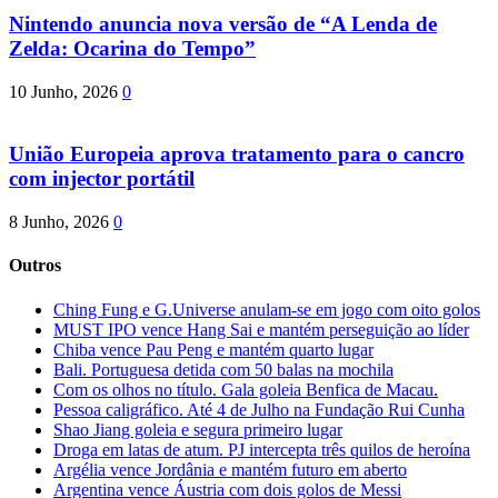
Nintendo anuncia nova versão de “A Lenda de
Zelda: Ocarina do Tempo”
10 Junho, 2026
0
União Europeia aprova tratamento para o cancro
com injector portátil
8 Junho, 2026
0
Outros
Ching Fung e G.Universe anulam-se em jogo com oito golos
MUST IPO vence Hang Sai e mantém perseguição ao líder
Chiba vence Pau Peng e mantém quarto lugar
Bali. Portuguesa detida com 50 balas na mochila
Com os olhos no título. Gala goleia Benfica de Macau.
Pessoa caligráfico. Até 4 de Julho na Fundação Rui Cunha
Shao Jiang goleia e segura primeiro lugar
Droga em latas de atum. PJ intercepta três quilos de heroína
Argélia vence Jordânia e mantém futuro em aberto
Argentina vence Áustria com dois golos de Messi