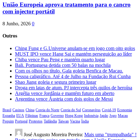
União Europeia aprova tratamento para o cancro
com injector portátil
8 Junho, 2026
0
Outros
Ching Fung e G.Universe anulam-se em jogo com oito golos
MUST IPO vence Hang Sai e mantém perseguição ao líder
Chiba vence Pau Peng e mantém quarto lugar
Bali. Portuguesa detida com 50 balas na mochila
Com os olhos no título. Gala goleia Benfica de Macau.
Pessoa caligráfico. Até 4 de Julho na Fundação Rui Cunha
Shao Jiang goleia e segura primeiro lugar
Droga em latas de atum. PJ intercepta três quilos de heroína
Argélia vence Jordânia e mantém futuro em aberto
Argentina vence Áustria com dois golos de Messi
Brasil
Casinos
China
Coreia do Norte
Coreia do Sul
Coronavírus
Covid-19
Economia
Espanha
EUA
Filipinas
França
Governo
Hong Kong
Indonésia
Japão
Jogo
Macau
Pequim
Portugal
Protestos
Tailândia
Taiwan
Vacina
Índia
José Augusto Moreira Pereira:
Mais uma "trumpalhada" !