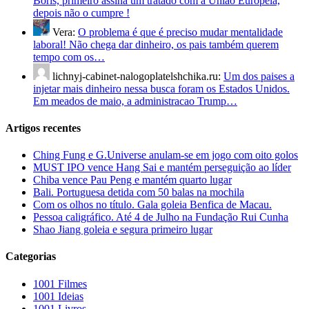
Boris, primeiro assina um tratado com a União Europeia,
depois não o cumpre !
Vera:
O problema é que é preciso mudar mentalidade
laboral! Não chega dar dinheiro, os pais também querem
tempo com os…
lichnyj-cabinet-nalogoplatelshchika.ru:
Um dos paises a
injetar mais dinheiro nessa busca foram os Estados Unidos.
Em meados de maio, a administracao Trump…
Artigos recentes
Ching Fung e G.Universe anulam-se em jogo com oito golos
MUST IPO vence Hang Sai e mantém perseguição ao líder
Chiba vence Pau Peng e mantém quarto lugar
Bali. Portuguesa detida com 50 balas na mochila
Com os olhos no título. Gala goleia Benfica de Macau.
Pessoa caligráfico. Até 4 de Julho na Fundação Rui Cunha
Shao Jiang goleia e segura primeiro lugar
Categorias
1001 Filmes
1001 Ideias
1001 Livros