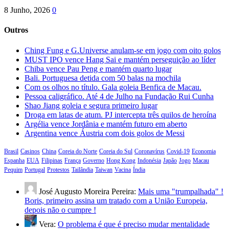
8 Junho, 2026
0
Outros
Ching Fung e G.Universe anulam-se em jogo com oito golos
MUST IPO vence Hang Sai e mantém perseguição ao líder
Chiba vence Pau Peng e mantém quarto lugar
Bali. Portuguesa detida com 50 balas na mochila
Com os olhos no título. Gala goleia Benfica de Macau.
Pessoa caligráfico. Até 4 de Julho na Fundação Rui Cunha
Shao Jiang goleia e segura primeiro lugar
Droga em latas de atum. PJ intercepta três quilos de heroína
Argélia vence Jordânia e mantém futuro em aberto
Argentina vence Áustria com dois golos de Messi
Brasil
Casinos
China
Coreia do Norte
Coreia do Sul
Coronavírus
Covid-19
Economia
Espanha
EUA
Filipinas
França
Governo
Hong Kong
Indonésia
Japão
Jogo
Macau
Pequim
Portugal
Protestos
Tailândia
Taiwan
Vacina
Índia
José Augusto Moreira Pereira:
Mais uma "trumpalhada" !
Boris, primeiro assina um tratado com a União Europeia,
depois não o cumpre !
Vera:
O problema é que é preciso mudar mentalidade