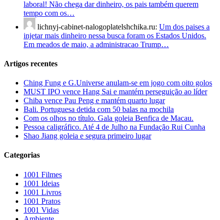
laboral! Não chega dar dinheiro, os pais também querem
tempo com os…
lichnyj-cabinet-nalogoplatelshchika.ru:
Um dos paises a
injetar mais dinheiro nessa busca foram os Estados Unidos.
Em meados de maio, a administracao Trump…
Artigos recentes
Ching Fung e G.Universe anulam-se em jogo com oito golos
MUST IPO vence Hang Sai e mantém perseguição ao líder
Chiba vence Pau Peng e mantém quarto lugar
Bali. Portuguesa detida com 50 balas na mochila
Com os olhos no título. Gala goleia Benfica de Macau.
Pessoa caligráfico. Até 4 de Julho na Fundação Rui Cunha
Shao Jiang goleia e segura primeiro lugar
Categorias
1001 Filmes
1001 Ideias
1001 Livros
1001 Pratos
1001 Vidas
Ambiente