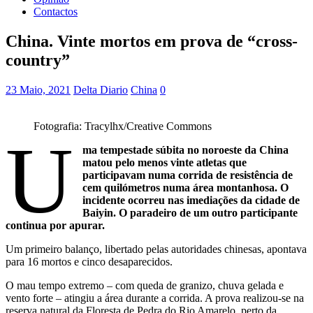
Contactos
China. Vinte mortos em prova de “cross-
country”
23 Maio, 2021
Delta Diario
China
0
Fotografia: Tracylhx/Creative Commons
U
ma tempestade súbita no noroeste da China
matou pelo menos vinte atletas que
participavam numa corrida de resistência de
cem quilómetros numa área montanhosa. O
incidente ocorreu nas imediações da cidade de
Baiyin. O paradeiro de um outro participante
continua por apurar.
Um primeiro balanço, libertado pelas autoridades chinesas, apontava
para 16 mortos e cinco desaparecidos.
O mau tempo extremo – com queda de granizo, chuva gelada e
vento forte – atingiu a área durante a corrida. A prova realizou-se na
reserva natural da Floresta de Pedra do Rio Amarelo, perto da