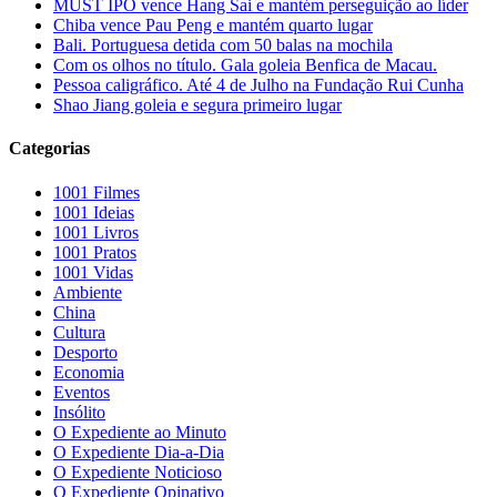
MUST IPO vence Hang Sai e mantém perseguição ao líder
Chiba vence Pau Peng e mantém quarto lugar
Bali. Portuguesa detida com 50 balas na mochila
Com os olhos no título. Gala goleia Benfica de Macau.
Pessoa caligráfico. Até 4 de Julho na Fundação Rui Cunha
Shao Jiang goleia e segura primeiro lugar
Categorias
1001 Filmes
1001 Ideias
1001 Livros
1001 Pratos
1001 Vidas
Ambiente
China
Cultura
Desporto
Economia
Eventos
Insólito
O Expediente ao Minuto
O Expediente Dia-a-Dia
O Expediente Noticioso
O Expediente Opinativo