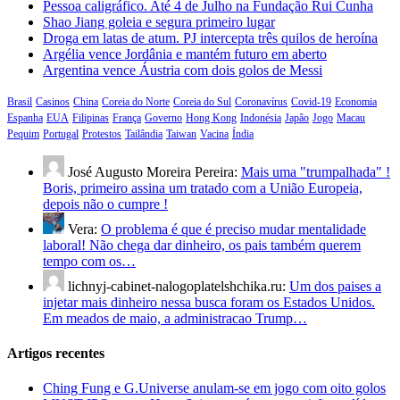
Pessoa caligráfico. Até 4 de Julho na Fundação Rui Cunha
Shao Jiang goleia e segura primeiro lugar
Droga em latas de atum. PJ intercepta três quilos de heroína
Argélia vence Jordânia e mantém futuro em aberto
Argentina vence Áustria com dois golos de Messi
Brasil
Casinos
China
Coreia do Norte
Coreia do Sul
Coronavírus
Covid-19
Economia
Espanha
EUA
Filipinas
França
Governo
Hong Kong
Indonésia
Japão
Jogo
Macau
Pequim
Portugal
Protestos
Tailândia
Taiwan
Vacina
Índia
José Augusto Moreira Pereira:
Mais uma "trumpalhada" !
Boris, primeiro assina um tratado com a União Europeia,
depois não o cumpre !
Vera:
O problema é que é preciso mudar mentalidade
laboral! Não chega dar dinheiro, os pais também querem
tempo com os…
lichnyj-cabinet-nalogoplatelshchika.ru:
Um dos paises a
injetar mais dinheiro nessa busca foram os Estados Unidos.
Em meados de maio, a administracao Trump…
Artigos recentes
Ching Fung e G.Universe anulam-se em jogo com oito golos