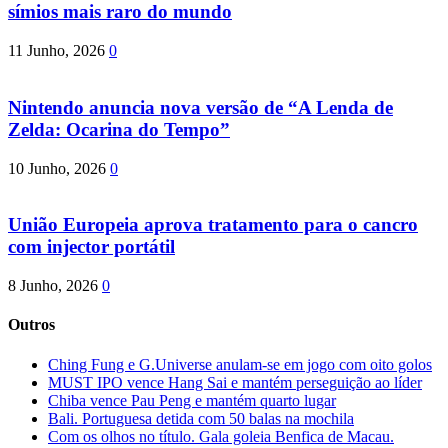
símios mais raro do mundo
11 Junho, 2026
0
Nintendo anuncia nova versão de “A Lenda de
Zelda: Ocarina do Tempo”
10 Junho, 2026
0
União Europeia aprova tratamento para o cancro
com injector portátil
8 Junho, 2026
0
Outros
Ching Fung e G.Universe anulam-se em jogo com oito golos
MUST IPO vence Hang Sai e mantém perseguição ao líder
Chiba vence Pau Peng e mantém quarto lugar
Bali. Portuguesa detida com 50 balas na mochila
Com os olhos no título. Gala goleia Benfica de Macau.