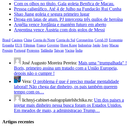
Com os olhos no título. Gala goleia Benfica de Macau.
Pessoa caligráfico. Até 4 de Julho na Fundação Rui Cunha
Shao Jiang goleia e segura primeiro lugar
Droga em latas de atum. PJ intercepta três quilos de heroína
Argélia vence Jordânia e mantém futuro em aberto
Argentina vence Áustria com dois golos de Messi
Brasil
Casinos
China
Coreia do Norte
Coreia do Sul
Coronavírus
Covid-19
Economia
Espanha
EUA
Filipinas
França
Governo
Hong Kong
Indonésia
Japão
Jogo
Macau
Pequim
Portugal
Protestos
Tailândia
Taiwan
Vacina
Índia
José Augusto Moreira Pereira:
Mais uma "trumpalhada" !
Boris, primeiro assina um tratado com a União Europeia,
depois não o cumpre !
Vera:
O problema é que é preciso mudar mentalidade
laboral! Não chega dar dinheiro, os pais também querem
tempo com os…
lichnyj-cabinet-nalogoplatelshchika.ru:
Um dos paises a
injetar mais dinheiro nessa busca foram os Estados Unidos.
Em meados de maio, a administracao Trump…
Artigos recentes