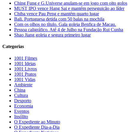
Ching Fung e G.Universe anulam-se em jogo com oito golos
MUST IPO vence Hang Sai e mantém perseguição ao líder
Chiba vence Pau Peng e mantém quarto lugar
Bali. Portuguesa detida com 50 balas na mochila
Com os olhos no título. Gala goleia Benfica de Macau.
Pessoa caligráfico. Até 4 de Julho na Fundação Rui Cunha
Shao Jiang goleia e segura primeiro lugar
Categorias
1001 Filmes
1001 Ideias
1001 Livros
1001 Pratos
1001 Vidas
Ambiente
China
Cultura
Desporto
Economia
Eventos
Insólito
O Expediente ao Minuto
O Expediente Dia-a-Dia