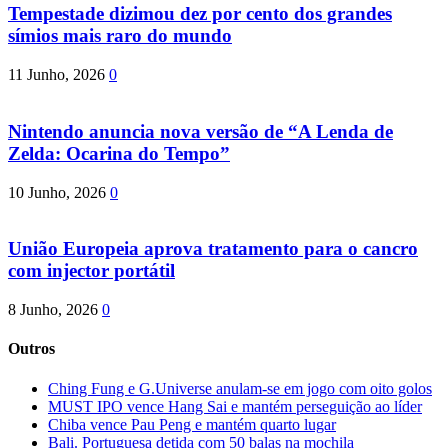
Tempestade dizimou dez por cento dos grandes
símios mais raro do mundo
11 Junho, 2026
0
Nintendo anuncia nova versão de “A Lenda de
Zelda: Ocarina do Tempo”
10 Junho, 2026
0
União Europeia aprova tratamento para o cancro
com injector portátil
8 Junho, 2026
0
Outros
Ching Fung e G.Universe anulam-se em jogo com oito golos
MUST IPO vence Hang Sai e mantém perseguição ao líder
Chiba vence Pau Peng e mantém quarto lugar
Bali. Portuguesa detida com 50 balas na mochila