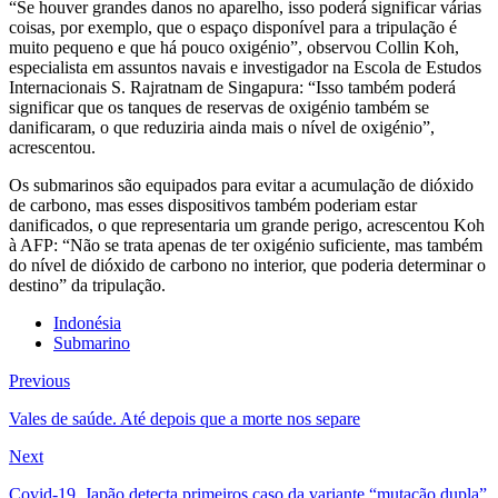
“Se houver grandes danos no aparelho, isso poderá significar várias
coisas, por exemplo, que o espaço disponível para a tripulação é
muito pequeno e que há pouco oxigénio”, observou Collin Koh,
especialista em assuntos navais e investigador na Escola de Estudos
Internacionais S. Rajratnam de Singapura: “Isso também poderá
significar que os tanques de reservas de oxigénio também se
danificaram, o que reduziria ainda mais o nível de oxigénio”,
acrescentou.
Os submarinos são equipados para evitar a acumulação de dióxido
de carbono, mas esses dispositivos também poderiam estar
danificados, o que representaria um grande perigo, acrescentou Koh
à AFP: “Não se trata apenas de ter oxigénio suficiente, mas também
do nível de dióxido de carbono no interior, que poderia determinar o
destino” da tripulação.
Indonésia
Submarino
Previous
Vales de saúde. Até depois que a morte nos separe
Next
Covid-19. Japão detecta primeiros caso da variante “mutação dupla”