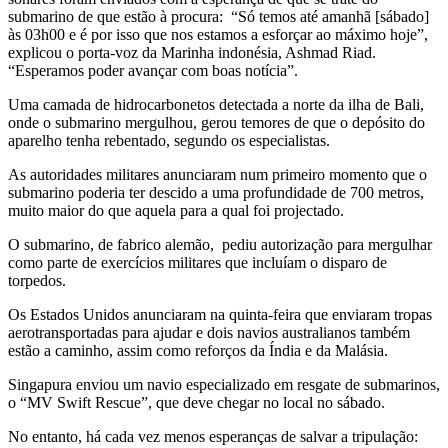
submarino de que estão à procura: “Só temos até amanhã [sábado]
às 03h00 e é por isso que nos estamos a esforçar ao máximo hoje”,
explicou o porta-voz da Marinha indonésia, Ashmad Riad.
“Esperamos poder avançar com boas notícia”.
Uma camada de hidrocarbonetos detectada a norte da ilha de Bali,
onde o submarino mergulhou, gerou temores de que o depósito do
aparelho tenha rebentado, segundo os especialistas.
As autoridades militares anunciaram num primeiro momento que o
submarino poderia ter descido a uma profundidade de 700 metros,
muito maior do que aquela para a qual foi projectado.
O submarino, de fabrico alemão, pediu autorização para mergulhar
como parte de exercícios militares que incluíam o disparo de
torpedos.
Os Estados Unidos anunciaram na quinta-feira que enviaram tropas
aerotransportadas para ajudar e dois navios australianos também
estão a caminho, assim como reforços da Índia e da Malásia.
Singapura enviou um navio especializado em resgate de submarinos,
o “MV Swift Rescue”, que deve chegar no local no sábado.
No entanto, há cada vez menos esperanças de salvar a tripulação: