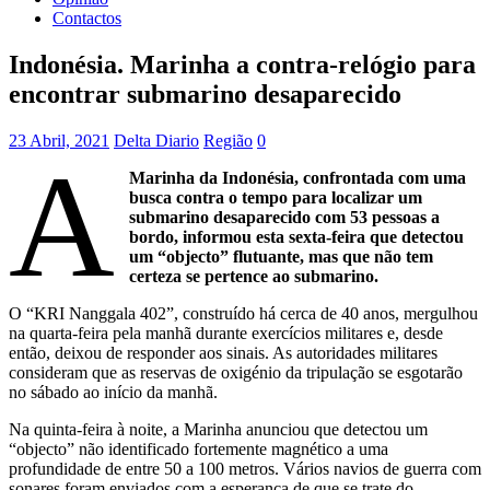
Contactos
Indonésia. Marinha a contra-relógio para
encontrar submarino desaparecido
23 Abril, 2021
Delta Diario
Região
0
A
Marinha da Indonésia, confrontada com uma
busca contra o tempo para localizar um
submarino desaparecido com 53 pessoas a
bordo, informou esta sexta-feira que detectou
um “objecto” flutuante, mas que não tem
certeza se pertence ao submarino.
O “KRI Nanggala 402”, construído há cerca de 40 anos, mergulhou
na quarta-feira pela manhã durante exercícios militares e, desde
então, deixou de responder aos sinais. As autoridades militares
consideram que as reservas de oxigénio da tripulação se esgotarão
no sábado ao início da manhã.
Na quinta-feira à noite, a Marinha anunciou que detectou um
“objecto” não identificado fortemente magnético a uma
profundidade de entre 50 a 100 metros. Vários navios de guerra com
sonares foram enviados com a esperança de que se trate do