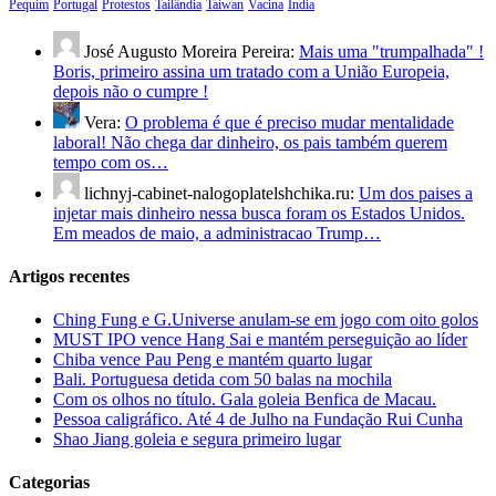
Pequim
Portugal
Protestos
Tailândia
Taiwan
Vacina
Índia
José Augusto Moreira Pereira:
Mais uma "trumpalhada" !
Boris, primeiro assina um tratado com a União Europeia,
depois não o cumpre !
Vera:
O problema é que é preciso mudar mentalidade
laboral! Não chega dar dinheiro, os pais também querem
tempo com os…
lichnyj-cabinet-nalogoplatelshchika.ru:
Um dos paises a
injetar mais dinheiro nessa busca foram os Estados Unidos.
Em meados de maio, a administracao Trump…
Artigos recentes
Ching Fung e G.Universe anulam-se em jogo com oito golos
MUST IPO vence Hang Sai e mantém perseguição ao líder
Chiba vence Pau Peng e mantém quarto lugar
Bali. Portuguesa detida com 50 balas na mochila
Com os olhos no título. Gala goleia Benfica de Macau.
Pessoa caligráfico. Até 4 de Julho na Fundação Rui Cunha
Shao Jiang goleia e segura primeiro lugar
Categorias