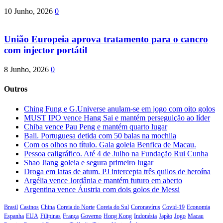
10 Junho, 2026
0
União Europeia aprova tratamento para o cancro
com injector portátil
8 Junho, 2026
0
Outros
Ching Fung e G.Universe anulam-se em jogo com oito golos
MUST IPO vence Hang Sai e mantém perseguição ao líder
Chiba vence Pau Peng e mantém quarto lugar
Bali. Portuguesa detida com 50 balas na mochila
Com os olhos no título. Gala goleia Benfica de Macau.
Pessoa caligráfico. Até 4 de Julho na Fundação Rui Cunha
Shao Jiang goleia e segura primeiro lugar
Droga em latas de atum. PJ intercepta três quilos de heroína
Argélia vence Jordânia e mantém futuro em aberto
Argentina vence Áustria com dois golos de Messi
Brasil
Casinos
China
Coreia do Norte
Coreia do Sul
Coronavírus
Covid-19
Economia
Espanha
EUA
Filipinas
França
Governo
Hong Kong
Indonésia
Japão
Jogo
Macau