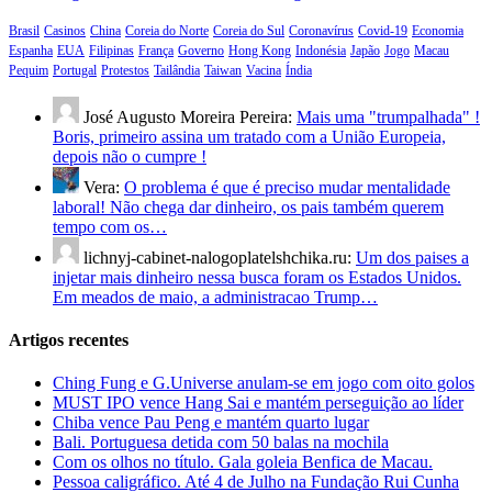
Brasil
Casinos
China
Coreia do Norte
Coreia do Sul
Coronavírus
Covid-19
Economia
Espanha
EUA
Filipinas
França
Governo
Hong Kong
Indonésia
Japão
Jogo
Macau
Pequim
Portugal
Protestos
Tailândia
Taiwan
Vacina
Índia
José Augusto Moreira Pereira:
Mais uma "trumpalhada" !
Boris, primeiro assina um tratado com a União Europeia,
depois não o cumpre !
Vera:
O problema é que é preciso mudar mentalidade
laboral! Não chega dar dinheiro, os pais também querem
tempo com os…
lichnyj-cabinet-nalogoplatelshchika.ru:
Um dos paises a
injetar mais dinheiro nessa busca foram os Estados Unidos.
Em meados de maio, a administracao Trump…
Artigos recentes
Ching Fung e G.Universe anulam-se em jogo com oito golos
MUST IPO vence Hang Sai e mantém perseguição ao líder
Chiba vence Pau Peng e mantém quarto lugar
Bali. Portuguesa detida com 50 balas na mochila
Com os olhos no título. Gala goleia Benfica de Macau.
Pessoa caligráfico. Até 4 de Julho na Fundação Rui Cunha