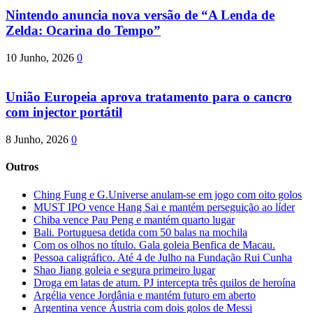
Nintendo anuncia nova versão de “A Lenda de
Zelda: Ocarina do Tempo”
10 Junho, 2026
0
União Europeia aprova tratamento para o cancro
com injector portátil
8 Junho, 2026
0
Outros
Ching Fung e G.Universe anulam-se em jogo com oito golos
MUST IPO vence Hang Sai e mantém perseguição ao líder
Chiba vence Pau Peng e mantém quarto lugar
Bali. Portuguesa detida com 50 balas na mochila
Com os olhos no título. Gala goleia Benfica de Macau.
Pessoa caligráfico. Até 4 de Julho na Fundação Rui Cunha
Shao Jiang goleia e segura primeiro lugar
Droga em latas de atum. PJ intercepta três quilos de heroína
Argélia vence Jordânia e mantém futuro em aberto
Argentina vence Áustria com dois golos de Messi