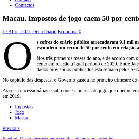
Contactos
Macau. Impostos de jogo caem 50 por cent
17 Abril, 2021
Delta Diario
Economia
0
O
s cofres do erário público arrecadaram 9,1 mil m
escondem um recuo de 50 por cento em relação a
Nos três primeiros meses do ano, e de acordo com o
cento em relação a igual período de 2020. Entre Jan
dados provisórios publicados esta semana pelos Servi
No capítulo das despesas, o Governo gastou no primeiro trimestre do 
As seis concessionárias e sub-concessionárias de jogo que operam em 
em 2019.
Impostos
Jogo
Macau
Previous
Futebol. Costa descarta regresso dos adeptos aos estádios