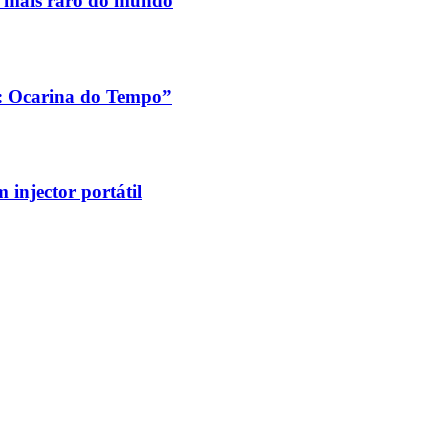
s mais raro do mundo
a: Ocarina do Tempo”
injector portátil