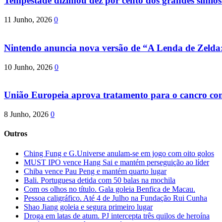
Tempestade dizimou dez por cento dos grandes símio
11 Junho, 2026
0
Nintendo anuncia nova versão de “A Lenda de Zeld
10 Junho, 2026
0
União Europeia aprova tratamento para o cancro com 
8 Junho, 2026
0
Outros
Ching Fung e G.Universe anulam-se em jogo com oito golos
MUST IPO vence Hang Sai e mantém perseguição ao líder
Chiba vence Pau Peng e mantém quarto lugar
Bali. Portuguesa detida com 50 balas na mochila
Com os olhos no título. Gala goleia Benfica de Macau.
Pessoa caligráfico. Até 4 de Julho na Fundação Rui Cunha
Shao Jiang goleia e segura primeiro lugar
Droga em latas de atum. PJ intercepta três quilos de heroína