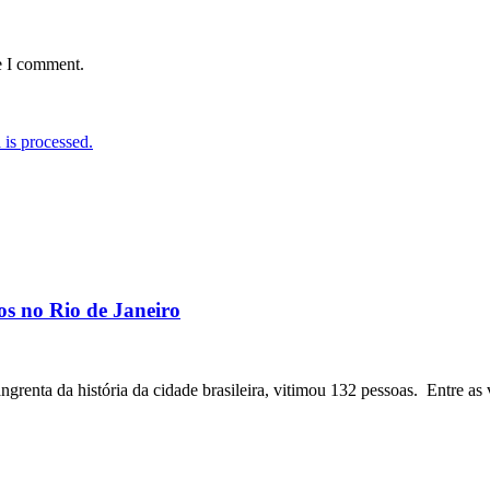
e I comment.
is processed.
os no Rio de Janeiro
angrenta da história da cidade brasileira, vitimou 132 pessoas. Entre as 