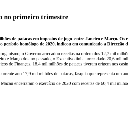
o no primeiro trimestre
ilhões de patacas em impostos de jogo entre Janeiro e Março. Os re
o período homólogo de 2020, indicou em comunicado a Direcção do
 organismo, o Governo arrecadou receitas na ordem dos 12,7 mil milhõe
eiro e Março do ano passado, o Executivo tinha arrecadado 20,6 mil mil
ços de Finanças, 18,4 mil milhões de patacas tiveram origem nos casino
corrente ano 17,9 mil milhões de patacas, fasquia que representa um a
Macau encerraram o exercício de 2020 com receitas de 60,4 mil milhões 