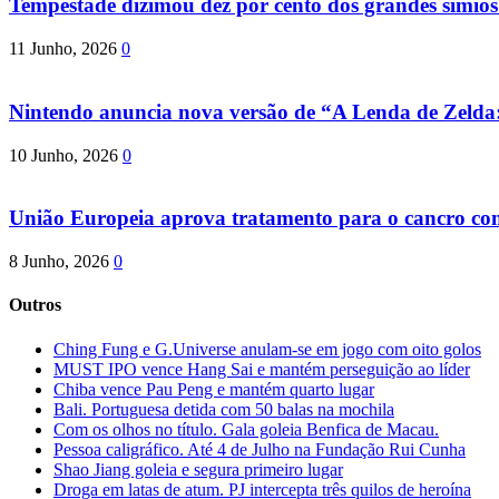
Tempestade dizimou dez por cento dos grandes símio
11 Junho, 2026
0
Nintendo anuncia nova versão de “A Lenda de Zeld
10 Junho, 2026
0
União Europeia aprova tratamento para o cancro com 
8 Junho, 2026
0
Outros
Ching Fung e G.Universe anulam-se em jogo com oito golos
MUST IPO vence Hang Sai e mantém perseguição ao líder
Chiba vence Pau Peng e mantém quarto lugar
Bali. Portuguesa detida com 50 balas na mochila
Com os olhos no título. Gala goleia Benfica de Macau.
Pessoa caligráfico. Até 4 de Julho na Fundação Rui Cunha
Shao Jiang goleia e segura primeiro lugar
Droga em latas de atum. PJ intercepta três quilos de heroína