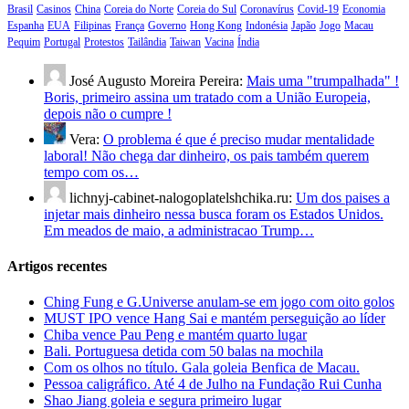
Brasil
Casinos
China
Coreia do Norte
Coreia do Sul
Coronavírus
Covid-19
Economia
Espanha
EUA
Filipinas
França
Governo
Hong Kong
Indonésia
Japão
Jogo
Macau
Pequim
Portugal
Protestos
Tailândia
Taiwan
Vacina
Índia
José Augusto Moreira Pereira:
Mais uma "trumpalhada" !
Boris, primeiro assina um tratado com a União Europeia,
depois não o cumpre !
Vera:
O problema é que é preciso mudar mentalidade
laboral! Não chega dar dinheiro, os pais também querem
tempo com os…
lichnyj-cabinet-nalogoplatelshchika.ru:
Um dos paises a
injetar mais dinheiro nessa busca foram os Estados Unidos.
Em meados de maio, a administracao Trump…
Artigos recentes
Ching Fung e G.Universe anulam-se em jogo com oito golos
MUST IPO vence Hang Sai e mantém perseguição ao líder
Chiba vence Pau Peng e mantém quarto lugar
Bali. Portuguesa detida com 50 balas na mochila
Com os olhos no título. Gala goleia Benfica de Macau.
Pessoa caligráfico. Até 4 de Julho na Fundação Rui Cunha
Shao Jiang goleia e segura primeiro lugar