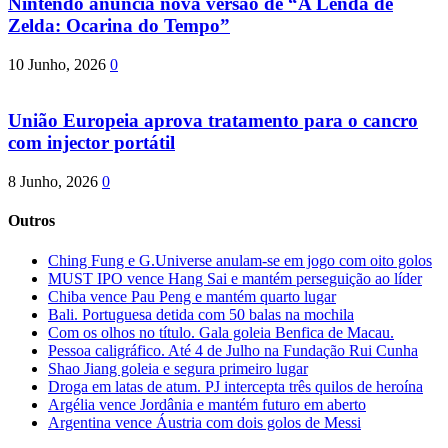
Nintendo anuncia nova versão de “A Lenda de
Zelda: Ocarina do Tempo”
10 Junho, 2026
0
União Europeia aprova tratamento para o cancro
com injector portátil
8 Junho, 2026
0
Outros
Ching Fung e G.Universe anulam-se em jogo com oito golos
MUST IPO vence Hang Sai e mantém perseguição ao líder
Chiba vence Pau Peng e mantém quarto lugar
Bali. Portuguesa detida com 50 balas na mochila
Com os olhos no título. Gala goleia Benfica de Macau.
Pessoa caligráfico. Até 4 de Julho na Fundação Rui Cunha
Shao Jiang goleia e segura primeiro lugar
Droga em latas de atum. PJ intercepta três quilos de heroína
Argélia vence Jordânia e mantém futuro em aberto
Argentina vence Áustria com dois golos de Messi