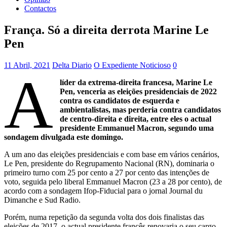
Contactos
França. Só a direita derrota Marine Le
Pen
11 Abril, 2021
Delta Diario
O Expediente Noticioso
0
A
líder da extrema-direita francesa, Marine Le
Pen, venceria as eleições presidenciais de 2022
contra os candidatos de esquerda e
ambientalistas, mas perderia contra candidatos
de centro-direita e direita, entre eles o actual
presidente Emmanuel Macron, segundo uma
sondagem divulgada este domingo.
A um ano das eleições presidenciais e com base em vários cenários,
Le Pen, presidente do Regrupamento Nacional (RN), dominaria o
primeiro turno com 25 por cento a 27 por cento das intenções de
voto, seguida pelo liberal Emmanuel Macron (23 a 28 por cento), de
acordo com a sondagem Ifop-Fiducial para o jornal Journal du
Dimanche e Sud Radio.
Porém, numa repetição da segunda volta dos dois finalistas das
eleições de 2017, o actual presidente francês renovaria o seu cargo