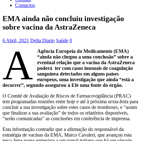
Contactos
EMA ainda não concluiu investigação
sobre vacina da AstraZeneca
6 Abril, 2021
Delta Diario
Saúde
0
A
Agência Europeia do Medicamento (EMA)
“ainda não chegou a uma conclusão” sobre a
eventual relação que a vacina da AstraZeneca
poderá ter com casos inusuais de coagulação
sanguínea detectados em alguns países
europeus, uma investigação que ainda “está a
decorrer”, segundo assegurou à Efe uma fonte do órgão.
O Comité de Avaliação de Riscos de Farmacovigilância (PRAC)
tem programadas reuniões entre hoje e até à próxima sexta-feira para
concluir a sua investigação sobre estes casos de tromboses, e “assim
que finalizar a sua avaliação” de todos os relatórios disponíveis,
“serão comunicadas” as conclusões em conferência de imprensa.
Esta informação contradiz que a afirmação do responsável da
estratégia de vacinas da EMA, Marco Cavaleri, que avançou esta
terça-feira numa entrevista a um jornal italiano que há um vínculo