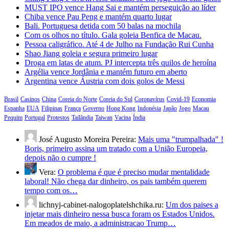
MUST IPO vence Hang Sai e mantém perseguição ao líder
Chiba vence Pau Peng e mantém quarto lugar
Bali. Portuguesa detida com 50 balas na mochila
Com os olhos no título. Gala goleia Benfica de Macau.
Pessoa caligráfico. Até 4 de Julho na Fundação Rui Cunha
Shao Jiang goleia e segura primeiro lugar
Droga em latas de atum. PJ intercepta três quilos de heroína
Argélia vence Jordânia e mantém futuro em aberto
Argentina vence Áustria com dois golos de Messi
Brasil
Casinos
China
Coreia do Norte
Coreia do Sul
Coronavírus
Covid-19
Economia
Espanha
EUA
Filipinas
França
Governo
Hong Kong
Indonésia
Japão
Jogo
Macau
Pequim
Portugal
Protestos
Tailândia
Taiwan
Vacina
Índia
José Augusto Moreira Pereira:
Mais uma "trumpalhada" !
Boris, primeiro assina um tratado com a União Europeia,
depois não o cumpre !
Vera:
O problema é que é preciso mudar mentalidade
laboral! Não chega dar dinheiro, os pais também querem
tempo com os…
lichnyj-cabinet-nalogoplatelshchika.ru:
Um dos paises a
injetar mais dinheiro nessa busca foram os Estados Unidos.
Em meados de maio, a administracao Trump…