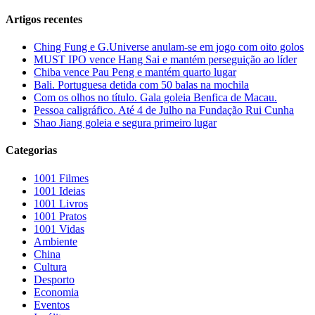
Artigos recentes
Ching Fung e G.Universe anulam-se em jogo com oito golos
MUST IPO vence Hang Sai e mantém perseguição ao líder
Chiba vence Pau Peng e mantém quarto lugar
Bali. Portuguesa detida com 50 balas na mochila
Com os olhos no título. Gala goleia Benfica de Macau.
Pessoa caligráfico. Até 4 de Julho na Fundação Rui Cunha
Shao Jiang goleia e segura primeiro lugar
Categorias
1001 Filmes
1001 Ideias
1001 Livros
1001 Pratos
1001 Vidas
Ambiente
China
Cultura
Desporto
Economia
Eventos