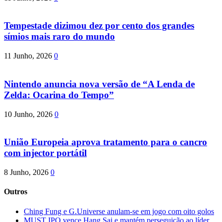
Tempestade dizimou dez por cento dos grandes
símios mais raro do mundo
11 Junho, 2026
0
Nintendo anuncia nova versão de “A Lenda de
Zelda: Ocarina do Tempo”
10 Junho, 2026
0
União Europeia aprova tratamento para o cancro
com injector portátil
8 Junho, 2026
0
Outros
Ching Fung e G.Universe anulam-se em jogo com oito golos
MUST IPO vence Hang Sai e mantém perseguição ao líder