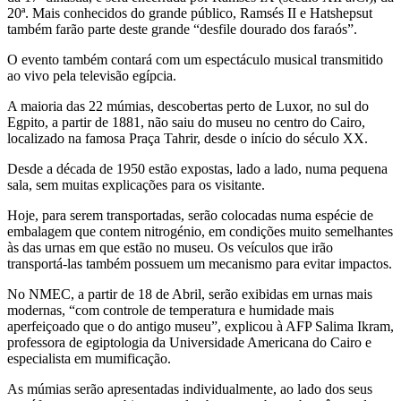
20ª. Mais conhecidos do grande público, Ramsés II e Hatshepsut
também farão parte deste grande “desfile dourado dos faraós”.
O evento também contará com um espectáculo musical transmitido
ao vivo pela televisão egípcia.
A maioria das 22 múmias, descobertas perto de Luxor, no sul do
Egpito, a partir de 1881, não saiu do museu no centro do Cairo,
localizado na famosa Praça Tahrir, desde o início do século XX.
Desde a década de 1950 estão expostas, lado a lado, numa pequena
sala, sem muitas explicações para os visitante.
Hoje, para serem transportadas, serão colocadas numa espécie de
embalagem que contem nitrogénio, em condições muito semelhantes
às das urnas em que estão no museu. Os veículos que irão
transportá-las também possuem um mecanismo para evitar impactos.
No NMEC, a partir de 18 de Abril, serão exibidas em urnas mais
modernas, “com controle de temperatura e humidade mais
aperfeiçoado que o do antigo museu”, explicou à AFP Salima Ikram,
professora de egiptologia da Universidade Americana do Cairo e
especialista em mumificação.
As múmias serão apresentadas individualmente, ao lado dos seus