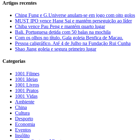
Artigos recentes
Ching Fung e G.Universe anulam-se em jogo com oito golos
MUST IPO vence Hang Sai e mantém perseguição ao líder
Chiba vence Pau Peng e mantém quarto lugar
Bali. Portuguesa detida com 50 balas na mochila
Com os olhos no título. Gala goleia Benfica de Macau.
Pessoa caligráfico. Até 4 de Julho na Fundação Rui Cunha
Shao Jiang goleia e segura primeiro lugar
Categorias
1001 Filmes
1001 Ideias
1001 Livros
1001 Pratos
1001 Vidas
Ambiente
China
Cultura
Desporto
Economia
Eventos
Insólito