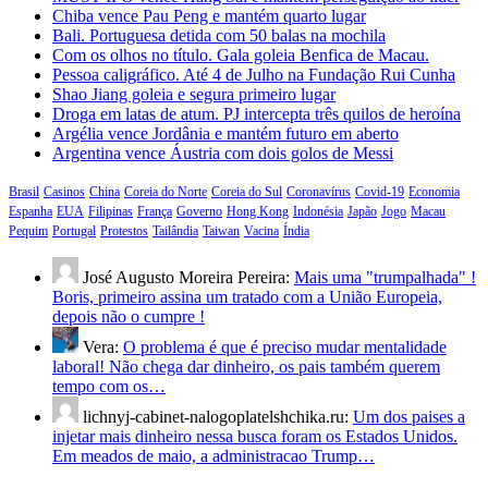
Chiba vence Pau Peng e mantém quarto lugar
Bali. Portuguesa detida com 50 balas na mochila
Com os olhos no título. Gala goleia Benfica de Macau.
Pessoa caligráfico. Até 4 de Julho na Fundação Rui Cunha
Shao Jiang goleia e segura primeiro lugar
Droga em latas de atum. PJ intercepta três quilos de heroína
Argélia vence Jordânia e mantém futuro em aberto
Argentina vence Áustria com dois golos de Messi
Brasil
Casinos
China
Coreia do Norte
Coreia do Sul
Coronavírus
Covid-19
Economia
Espanha
EUA
Filipinas
França
Governo
Hong Kong
Indonésia
Japão
Jogo
Macau
Pequim
Portugal
Protestos
Tailândia
Taiwan
Vacina
Índia
José Augusto Moreira Pereira:
Mais uma "trumpalhada" !
Boris, primeiro assina um tratado com a União Europeia,
depois não o cumpre !
Vera:
O problema é que é preciso mudar mentalidade
laboral! Não chega dar dinheiro, os pais também querem
tempo com os…
lichnyj-cabinet-nalogoplatelshchika.ru:
Um dos paises a
injetar mais dinheiro nessa busca foram os Estados Unidos.
Em meados de maio, a administracao Trump…