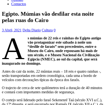
Contactos
Egipto. Múmias vão desfilar esta noite
pelas ruas do Cairo
3 Abril, 2021
Delta Diario
Cultura
0
A
s múmias de 22 reis e rainhas do Egipto antigo
vão protagonizar este sábado à noite um
“desfile de faraós” sem precedentes, entre o
Museu do Cairo, onde repousam há mais de
um século, e o Museu Nacional da Civilização
Egípcia (NMEC), ao sul da capital, que será
inaugurado no domingo.
Antes do cair da noite, 22 múmias reais – 18 reis e quatro rainhas -,
serão transportadas em ordem cronológica, cada uma a bordo de
veículos com decorações típicas da época dos faraós.
O trajecto de cerca de sete quilómetros terá a duração de 40 minutos
e contará com importantes medidas de segurança.
O cortejo será liderado pelo faraó Sekenenré Taá (século XVI a.C.),
da 17ª dinastia, e será encerrada por Ramsés IX (século XII a.C.), da