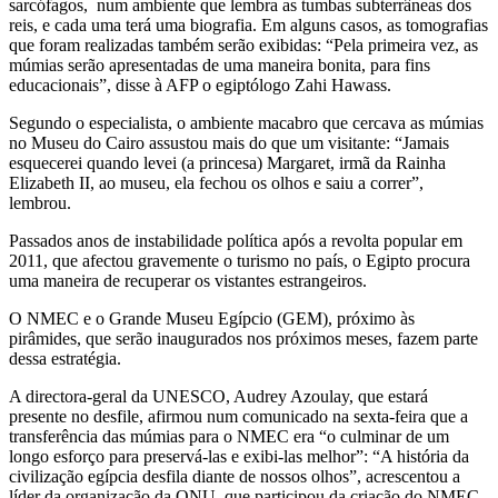
sarcófagos, num ambiente que lembra as tumbas subterrâneas dos
reis, e cada uma terá uma biografia. Em alguns casos, as tomografias
que foram realizadas também serão exibidas: “Pela primeira vez, as
múmias serão apresentadas de uma maneira bonita, para fins
educacionais”, disse à AFP o egiptólogo Zahi Hawass.
Segundo o especialista, o ambiente macabro que cercava as múmias
no Museu do Cairo assustou mais do que um visitante: “Jamais
esquecerei quando levei (a princesa) Margaret, irmã da Rainha
Elizabeth II, ao museu, ela fechou os olhos e saiu a correr”,
lembrou.
Passados anos de instabilidade política após a revolta popular em
2011, que afectou gravemente o turismo no país, o Egipto procura
uma maneira de recuperar os vistantes estrangeiros.
O NMEC e o Grande Museu Egípcio (GEM), próximo às
pirâmides, que serão inaugurados nos próximos meses, fazem parte
dessa estratégia.
A directora-geral da UNESCO, Audrey Azoulay, que estará
presente no desfile, afirmou num comunicado na sexta-feira que a
transferência das múmias para o NMEC era “o culminar de um
longo esforço para preservá-las e exibi-las melhor”: “A história da
civilização egípcia desfila diante de nossos olhos”, acrescentou a
líder da organização da ONU, que participou da criação do NMEC.