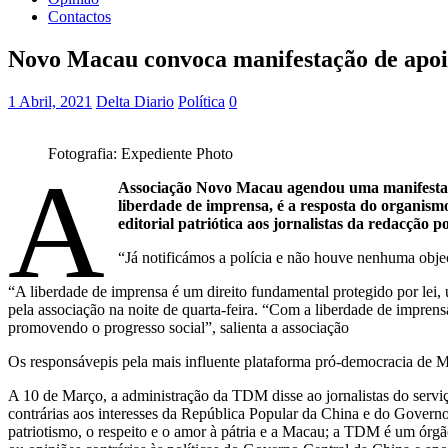
Contactos
Novo Macau convoca manifestação de apoi
1 Abril, 2021
Delta Diario
Política
0
Fotografia: Expediente Photo
A
Associação Novo Macau agendou uma manifestaçã
liberdade de imprensa, é a resposta do organism
editorial patriótica aos jornalistas da redacção
“Já notificámos a polícia e não houve nenhuma obj
“A liberdade de imprensa é um direito fundamental protegido por le
pela associação na noite de quarta-feira. “Com a liberdade de impren
promovendo o progresso social”, salienta a associação
Os responsávepis pela mais influente plataforma pró-democracia de Ma
A 10 de Março, a administração da TDM disse ao jornalistas do serviço
contrárias aos interesses da República Popular da China e do Governo
patriotismo, o respeito e o amor à pátria e a Macau; a TDM é um ór