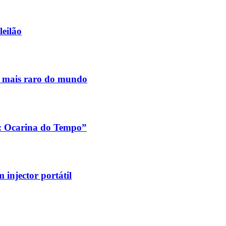
leilão
s mais raro do mundo
a: Ocarina do Tempo”
injector portátil