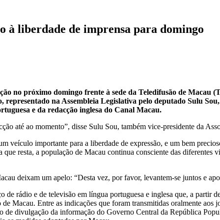
o à liberdade de imprensa para domingo
o no próximo domingo frente à sede da Teledifusão de Macau (TDM
o, representado na Assembleia Legislativa pelo deputado Sulu Sou
 portuguesa e da redacção inglesa do Canal Macau.
ecção até ao momento”, disse Sulu Sou, também vice-presidente da As
i, um veículo importante para a liberdade de expressão, e um bem pr
sa que resta, a população de Macau continua consciente das diferentes 
cau deixam um apelo: “Desta vez, por favor, levantem-se juntos e apoie
 de rádio e de televisão em língua portuguesa e inglesa que, a partir d
 de Macau. Entre as indicações que foram transmitidas oralmente aos j
gão de divulgação da informação do Governo Central da República Pop