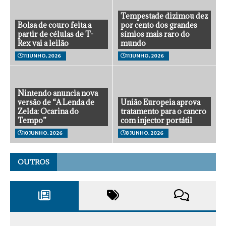
Tempestade dizimou dez
Bolsa de couro feita a
por cento dos grandes
partir de células de T-
símios mais raro do
Rex vai a leilão
mundo
11 JUNHO, 2026
11 JUNHO, 2026
Nintendo anuncia nova
versão de “A Lenda de
União Europeia aprova
Zelda: Ocarina do
tratamento para o cancro
Tempo”
com injector portátil
10 JUNHO, 2026
8 JUNHO, 2026
OUTROS