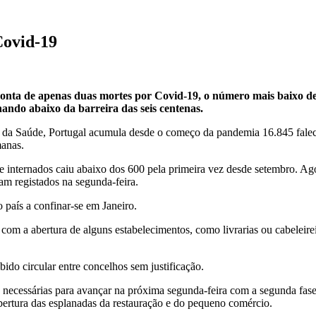
Covid-19
 conta de apenas duas mortes por Covid-19, o número mais baixo d
ando abaixo da barreira das seis centenas.
 da Saúde, Portugal acumula desde o começo da pandemia 16.845 faleci
manas.
 internados caiu abaixo dos 600 pela primeira vez desde setembro. Ago
am registados na segunda-feira.
 país a confinar-se em Janeiro.
com a abertura de alguns estabelecimentos, como livrarias ou cabeleirei
ido circular entre concelhos sem justificação.
es necessárias para avançar na próxima segunda-feira com a segunda fas
abertura das esplanadas da restauração e do pequeno comércio.