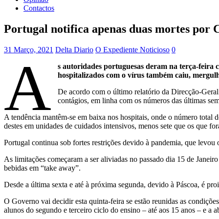
Contactos
Portugal notifica apenas duas mortes por 
31 Março, 2021
Delta Diario
O Expediente Noticioso
0
A
s autoridades portuguesas deram na terça-feira
hospitalizados com o vírus também caiu, mergulh
De acordo com o último relatório da Direcção-Geral
contágios, em linha com os números das últimas se
A tendência mantêm-se em baixa nos hospitais, onde o número total de
destes em unidades de cuidados intensivos, menos sete que os que for
Portugal continua sob fortes restrições devido à pandemia, que levou o
As limitações começaram a ser aliviadas no passado dia 15 de Janeiro 
bebidas em “take away”.
Desde a última sexta e até à próxima segunda, devido à Páscoa, é proib
O Governo vai decidir esta quinta-feira se estão reunidas as condiçõ
alunos do segundo e terceiro ciclo do ensino – até aos 15 anos – e a 