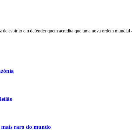
 de espírito em defender quem acredita que uma nova ordem mundial – q
azónia
leilão
s mais raro do mundo