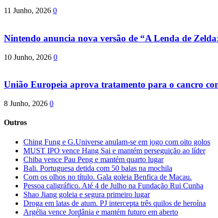
11 Junho, 2026
0
Nintendo anuncia nova versão de “A Lenda de Zeld
10 Junho, 2026
0
União Europeia aprova tratamento para o cancro com 
8 Junho, 2026
0
Outros
Ching Fung e G.Universe anulam-se em jogo com oito golos
MUST IPO vence Hang Sai e mantém perseguição ao líder
Chiba vence Pau Peng e mantém quarto lugar
Bali. Portuguesa detida com 50 balas na mochila
Com os olhos no título. Gala goleia Benfica de Macau.
Pessoa caligráfico. Até 4 de Julho na Fundação Rui Cunha
Shao Jiang goleia e segura primeiro lugar
Droga em latas de atum. PJ intercepta três quilos de heroína
Argélia vence Jordânia e mantém futuro em aberto