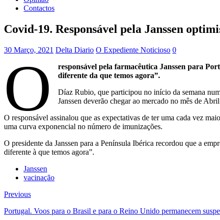
Contactos
Covid-19. Responsável pela Janssen optimi
30 Março, 2021
Delta Diario
O Expediente Noticioso
0
O
responsável pela farmacêutica Janssen para Por
diferente da que temos agora”.
Díaz Rubio, que participou no início da semana num 
Janssen deverão chegar ao mercado no mês de Abril
O responsável assinalou que as expectativas de ter uma cada vez ma
uma curva exponencial no número de imunizações.
O presidente da Janssen para a Península Ibérica recordou que a emp
diferente à que temos agora”.
Janssen
vacinação
Previous
Portugal. Voos para o Brasil e para o Reino Unido permanecem suspe