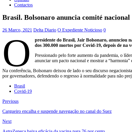
Contactos
Brasil. Bolsonaro anuncia comité nacional
26 Março, 2021
Delta Diario
O Expediente Noticioso
0
O
presidente do Brasil, Jair Bolsonaro, anunciou
dos 300.000 mortos por Covid-19, depois de na vé
Pressionado pelo forte aumento da pandemia, o líder
anunciar um pacto nacional e mostrar a “harmonia” d
Na conferência, Bolsonaro deixou de lado o seu discurso negacionista 
por governadores, defendendo o regresso à normalidade para não prej
Brasil
Covid-19
Previous
Cargueiro encalha e suspende navegação no canal do Suez
Next
AstraZeneca baixa eficácia da vacina para 76 por cento