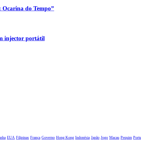
a: Ocarina do Tempo”
injector portátil
anha
EUA
Filipinas
França
Governo
Hong Kong
Indonésia
Japão
Jogo
Macau
Pequim
Portu