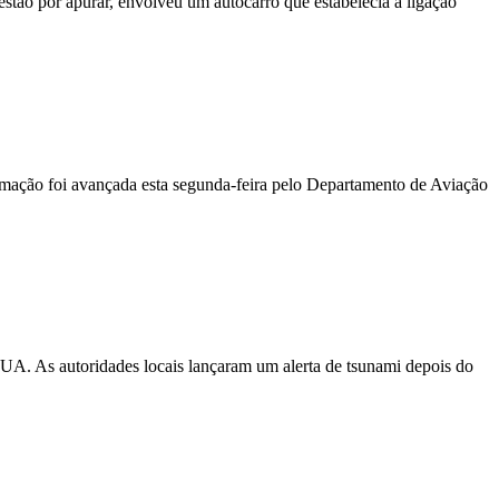
stão por apurar, envolveu um autocarro que estabelecia a ligação
ormação foi avançada esta segunda-feira pelo Departamento de Aviação
EUA. As autoridades locais lançaram um alerta de tsunami depois do