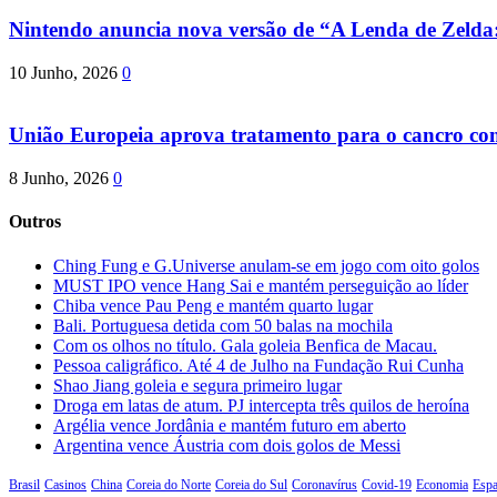
Nintendo anuncia nova versão de “A Lenda de Zeld
10 Junho, 2026
0
União Europeia aprova tratamento para o cancro com 
8 Junho, 2026
0
Outros
Ching Fung e G.Universe anulam-se em jogo com oito golos
MUST IPO vence Hang Sai e mantém perseguição ao líder
Chiba vence Pau Peng e mantém quarto lugar
Bali. Portuguesa detida com 50 balas na mochila
Com os olhos no título. Gala goleia Benfica de Macau.
Pessoa caligráfico. Até 4 de Julho na Fundação Rui Cunha
Shao Jiang goleia e segura primeiro lugar
Droga em latas de atum. PJ intercepta três quilos de heroína
Argélia vence Jordânia e mantém futuro em aberto
Argentina vence Áustria com dois golos de Messi
Brasil
Casinos
China
Coreia do Norte
Coreia do Sul
Coronavírus
Covid-19
Economia
Esp