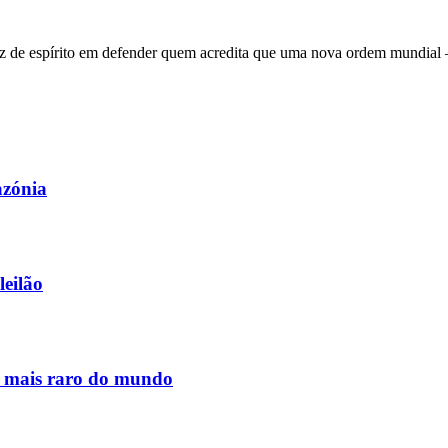
 de espírito em defender quem acredita que uma nova ordem mundial – q
azónia
leilão
s mais raro do mundo