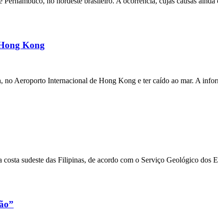
ernambuco, no nordeste brasileiro. A ocorrência, cujas causas ainda e
m Hong Kong
a, no Aeroporto Internacional de Hong Kong e ter caído ao mar. A inf
 costa sudeste das Filipinas, de acordo com o Serviço Geológico dos 
xão”