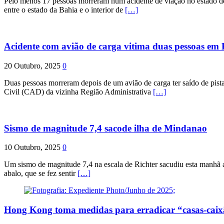
Pelo menos 17 pessoas morreram num acidente de viação no estado de P
entre o estado da Bahia e o interior de
[…]
Acidente com avião de carga vitima duas pessoas e
20 Outubro, 2025
0
Duas pessoas morreram depois de um avião de carga ter saído de pist
Civil (CAD) da vizinha Região Administrativa
[…]
Sismo de magnitude 7,4 sacode ilha de Mindanao
10 Outubro, 2025
0
Um sismo de magnitude 7,4 na escala de Richter sacudiu esta manhã a
abalo, que se fez sentir
[…]
Hong Kong toma medidas para erradicar “casas-cai